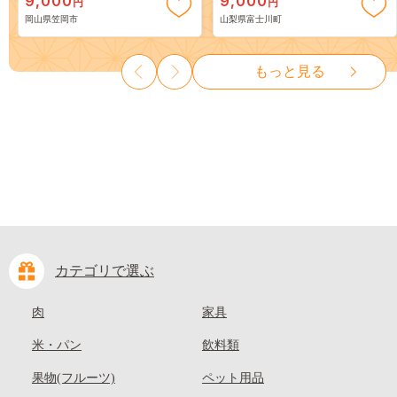
9,000
9,000
円
円
岡山 はくとう スイーツ フル
３房） フルーツ 山梨県産 果
岡山県笠岡市
山梨県富士川町
ーツ 果物 デザート 旬 モモ も
物 くだもの シャイン マスカ
も 先行予約 送料無料 果物 岡
ット ぶどう ブドウ 葡萄 大粒
山県 笠岡市 清水白桃 白鳳 白
種なし 先行予約 富士川町
もっと見る
麗 クール便---
10000円 一万円 9000円 九千円
kasaoka_zsy_419_100---
カテゴリで選ぶ
肉
家具
米・パン
飲料類
果物(フルーツ)
ペット用品