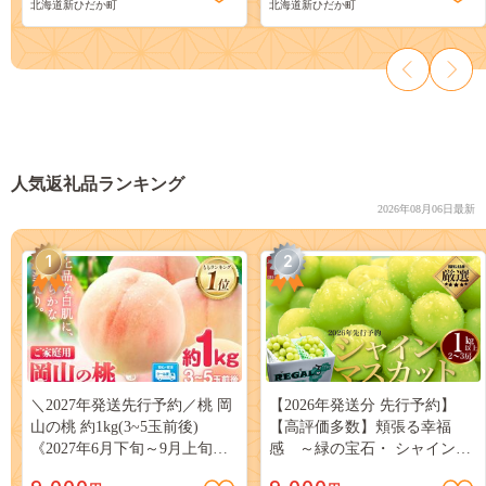
北海道新ひだか町
北海道新ひだか町
人気返礼品ランキング
2026年08月06日最新
1
2
＼2027年発送先行予約／桃 岡
【2026年発送分 先行予約】
山の桃 約1kg(3~5玉前後)
【高評価多数】頬張る幸福
《2027年6月下旬～9月上旬頃
感 ～緑の宝石・ シャインマ
出荷》 ご家庭用 訳あり 白桃
スカット ～ １ｋｇ以上（２～