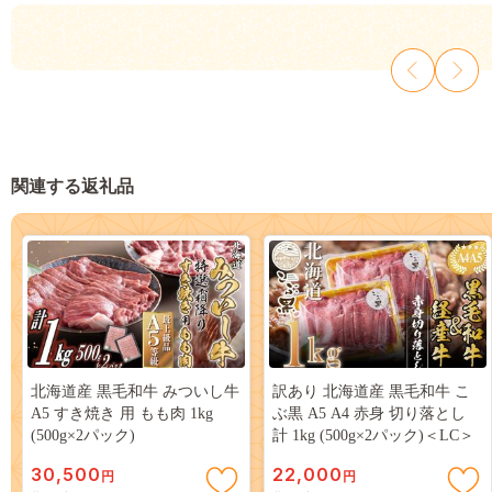
関連する返礼品
北海道産 黒毛和牛 みついし牛
訳あり 北海道産 黒毛和牛 こ
A5 すき焼き 用 もも肉 1kg
ぶ黒 A5 A4 赤身 切り落とし
(500g×2パック)
計 1kg (500g×2パック)＜LC＞
30,500
22,000
円
円