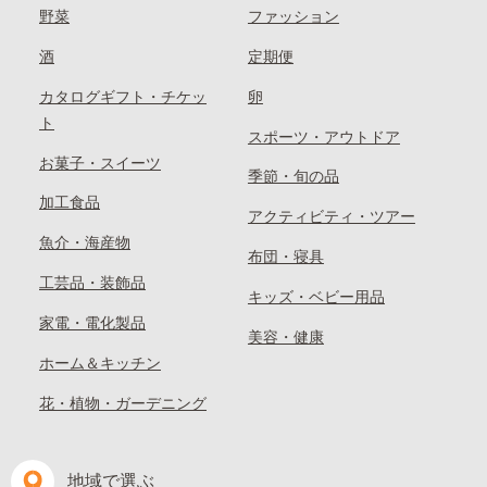
野菜
ファッション
酒
定期便
カタログギフト・チケッ
卵
ト
スポーツ・アウトドア
お菓子・スイーツ
季節・旬の品
加工食品
アクティビティ・ツアー
魚介・海産物
布団・寝具
工芸品・装飾品
キッズ・ベビー用品
家電・電化製品
美容・健康
ホーム＆キッチン
花・植物・ガーデニング
地域で選ぶ