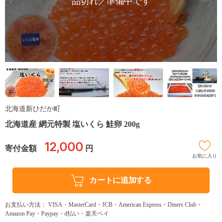
品切れ／準備中です
北海道新ひだか町
北海道産 網元特製 塩いくら 鮭卵 200g
12,000
寄付金額
円
お気に入り
カートに追加する
お支払い方法： VISA・MasterCard・JCB・American Express・Diners Club・
Amazon Pay・Paypay・d払い・楽天ペイ