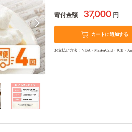
37,000
寄付金額
円
カートに追加する
お支払い方法： VISA・MasterCard・JCB・Amer