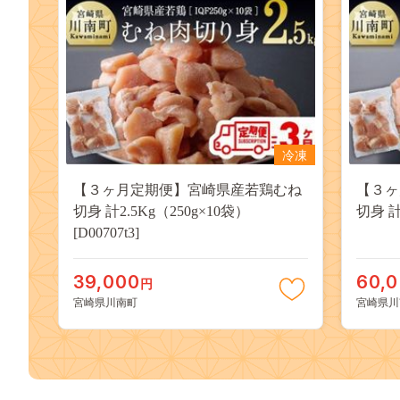
冷凍
【３ヶ月定期便】宮崎県産若鶏むね
【３ヶ
切身 計2.5Kg（250g×10袋）
切身 計4
[D00707t3]
39,000
60,
円
宮崎県川南町
宮崎県川