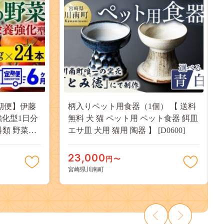
柄入りペット用食器（1個） 【 送料
強化型1日分
無料 犬 猫 ペット用 ペット食器 餌皿
エサ皿 犬用 猫用 陶器 】 [D0600]
ュース 飲み
23,000
円〜
宮崎県川南町