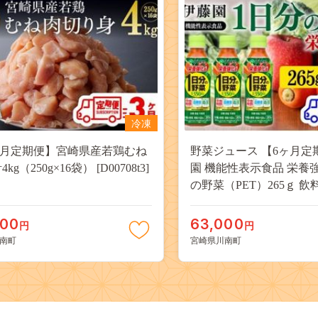
冷凍
月定期便】宮崎県産若鶏むね
野菜ジュース 【6ヶ月定期便】伊藤
kg（250g×16袋） [D00708t3]
園 機能性表示食品 栄養
の野菜（PET）265ｇ 飲料類 野菜ジ
ュース 野菜 ミックスジ
もの [C07388t6]
000
63,000
円
円
南町
宮崎県川南町