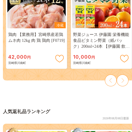
冷蔵
鶏肉 【業務用】宮崎県産若鶏
野菜ジュース 伊藤園 栄養機能
ムネ肉 12kg 肉 鶏 鶏肉 [F0719]
食品ビタミン野菜（紙パッ
ク）200ml×24本 【伊藤園 飲料
類 野菜ジュース ミックスジュ
42,000
10,000
円
円
ース 健康 飲みもの】 [C07357]
宮崎県川南町
宮崎県川南町
人気返礼品ランキング
2026年08月08日最新