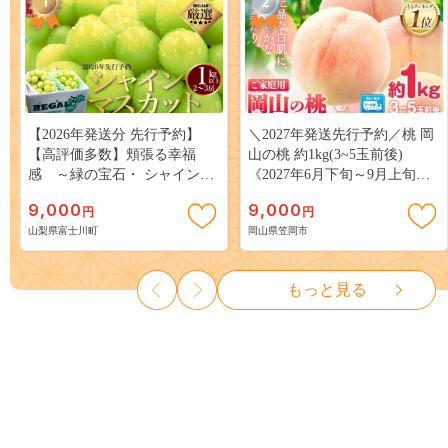
1
2
【2026年発送分 先行予約】
＼2027年発送先行予約／桃 岡
【高評価多数】頬張る幸福
山の桃 約1kg(3~5玉前後)
感 ～緑の宝石・ シャインマ
《2027年6月下旬～9月上旬頃
スカット ～ １ｋｇ以上（２～
出荷》 ご家庭用 訳あり 白桃
9,000
9,000
円
円
３房） フルーツ 山梨県産 果
岡山 はくとう スイーツ フル
山梨県富士川町
岡山県笠岡市
物 くだもの シャイン マスカ
ーツ 果物 デザート 旬 モモ も
ット ぶどう ブドウ 葡萄 大粒
も 先行予約 送料無料 果物 岡
種なし 先行予約 富士川町
山県 笠岡市 清水白桃 白鳳 白
もっと見る
10000円 一万円 9000円 九千円
麗 クール便---
kasaoka_zsy_419_100---