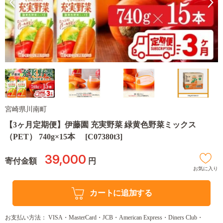
宮崎県川南町
【3ヶ月定期便】伊藤園 充実野菜 緑黄色野菜ミックス
（PET） 740g×15本 [C07380t3]
39,000
寄付金額
円
お気に入り
カートに追加する
お支払い方法： VISA・MasterCard・JCB・American Express・Diners Club・