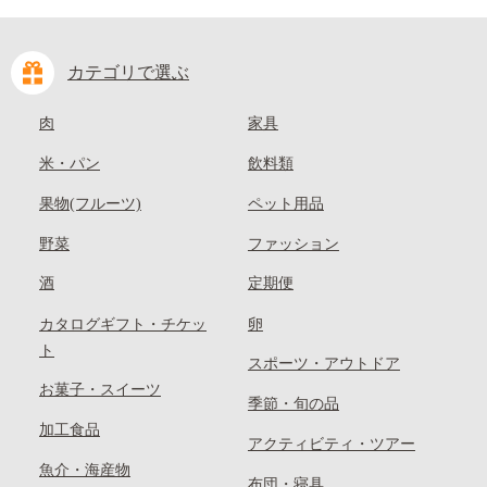
カテゴリで選ぶ
肉
家具
米・パン
飲料類
果物(フルーツ)
ペット用品
野菜
ファッション
酒
定期便
カタログギフト・チケッ
卵
ト
スポーツ・アウトドア
お菓子・スイーツ
季節・旬の品
加工食品
アクティビティ・ツアー
魚介・海産物
布団・寝具