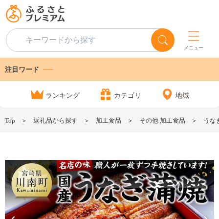
メニュー
注目ワード
ランキング
カテゴリ
地域
Top
返礼品から探す
加工食品
その他 加工食品
うなぎ