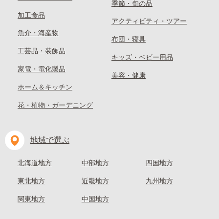
季節・旬の品
加工食品
アクティビティ・ツアー
魚介・海産物
布団・寝具
工芸品・装飾品
キッズ・ベビー用品
家電・電化製品
美容・健康
ホーム＆キッチン
花・植物・ガーデニング
地域で選ぶ
北海道地方
中部地方
四国地方
東北地方
近畿地方
九州地方
関東地方
中国地方