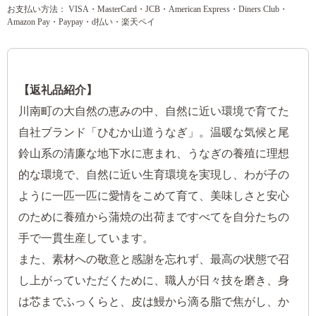
お支払い方法： VISA・MasterCard・JCB・American Express・Diners Club・
Amazon Pay・Paypay・d払い・楽天ペイ
【返礼品紹介】
川南町の大自然の恵みの中、自然に近い環境で育てた
自社ブランド「ひむか山道うなぎ」。温暖な気候と尾
鈴山系の清廉な地下水に恵まれ、うなぎの養殖に理想
的な環境で、自然に近い生育環境を実現し、わが子の
ように一匹一匹に愛情をこめて育て、美味しさと安心
のために養殖から蒲焼の出荷まですべてを自分たちの
手で一貫生産しています。
また、素材への敬意と感謝を忘れず、最高の状態で召
し上がっていただくために、職人が日々技を磨き、身
は芯までふっくらと、皮は鰻から滴る脂で焦がし、か