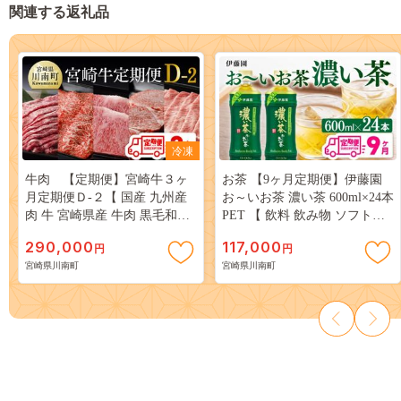
関連する返礼品
冷凍
牛肉 【定期便】宮崎牛３ヶ
お茶 【9ヶ月定期便】伊藤園
月定期便Ｄ‐２【 国産 九州産
お～いお茶 濃い茶 600ml×24本
肉 牛 宮崎県産 牛肉 黒毛和牛
PET 【 飲料 飲み物 ソフトド
ミヤチク 全3回 】[D00681t3]
リンク ペットボトル 備蓄 全9
290,000
117,000
円
円
回 送料無料 】 [C07339t9]
宮崎県川南町
宮崎県川南町