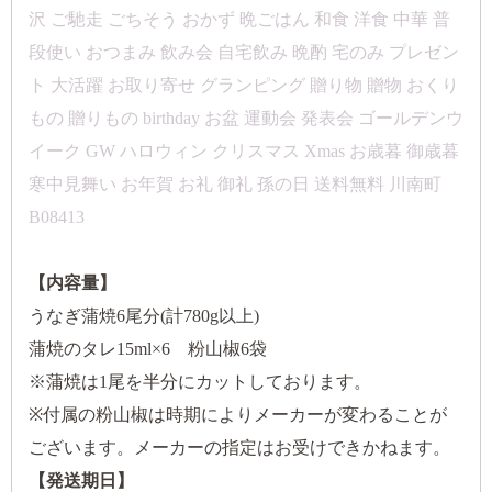
沢 ご馳走 ごちそう おかず 晩ごはん 和食 洋食 中華 普
段使い おつまみ 飲み会 自宅飲み 晩酌 宅のみ プレゼン
ト 大活躍 お取り寄せ グランピング 贈り物 贈物 おくり
もの 贈りもの birthday お盆 運動会 発表会 ゴールデンウ
イーク GW ハロウィン クリスマス Xmas お歳暮 御歳暮
寒中見舞い お年賀 お礼 御礼 孫の日 送料無料 川南町
B08413
【内容量】
うなぎ蒲焼6尾分(計780g以上)
蒲焼のタレ15ml×6 粉山椒6袋
※蒲焼は1尾を半分にカットしております。
※付属の粉山椒は時期によりメーカーが変わることが
ございます。メーカーの指定はお受けできかねます。
【発送期日】