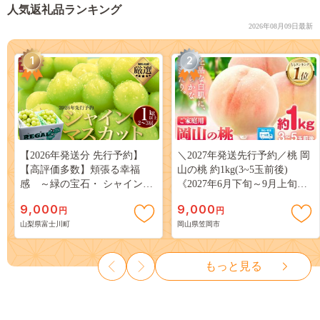
人気返礼品ランキング
2026年08月09日最新
1
2
【2026年発送分 先行予約】
＼2027年発送先行予約／桃 岡
【高評価多数】頬張る幸福
山の桃 約1kg(3~5玉前後)
感 ～緑の宝石・ シャインマ
《2027年6月下旬～9月上旬頃
スカット ～ １ｋｇ以上（２～
出荷》 ご家庭用 訳あり 白桃
9,000
9,000
円
円
３房） フルーツ 山梨県産 果
岡山 はくとう スイーツ フル
山梨県富士川町
岡山県笠岡市
物 くだもの シャイン マスカ
ーツ 果物 デザート 旬 モモ も
ット ぶどう ブドウ 葡萄 大粒
も 先行予約 送料無料 果物 岡
種なし 先行予約 富士川町
山県 笠岡市 清水白桃 白鳳 白
もっと見る
10000円 一万円 9000円 九千円
麗 クール便---
kasaoka_zsy_419_100---