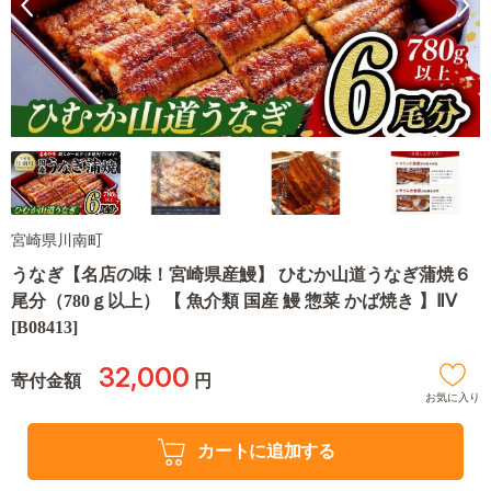
宮崎県川南町
うなぎ【名店の味！宮崎県産鰻】 ひむか山道うなぎ蒲焼６
尾分（780ｇ以上） 【 魚介類 国産 鰻 惣菜 かば焼き 】ⅡⅤ
[B08413]
32,000
寄付金額
円
お気に入り
カートに追加する