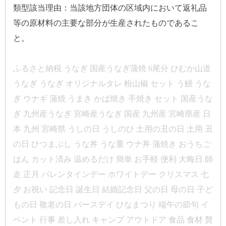
類型該当理由：当該地方団体の区域内において返礼品
等の原材料の主要な部分が生産されたものであるこ
と。
ふるさと納税 うなぎ 国産うなぎ蒲焼 6尾分 ひむか山道
うなぎ うなぎ オリジナルタレ 粉山椒 セット う鰻 うな
ぎ ウナギ 蒲焼 うまき かば焼き 手焼き セット 国産うな
ぎ 九州産うなぎ 宮崎産うなぎ 国産 九州産 宮崎県産 日
本 九州 宮崎県 うしの日 うしのひ 土用の丑の日 土用 丑
の日 ひつまぶし うな丼 うな重 ウナ丼 蒲焼き おうちご
はん カット済み 温めるだけ 簡単 お手軽 便利 大晦日 師
走 正月 バレンタインデー ホワイトデー クリスマス 七
夕 お祝い 記念日 誕生日 結婚記念日 父の日 母の日 子ど
もの日 敬老の日 バースデイ ひなまつり 端午の節句 イ
ベント 行事 差し入れ キャンプ アウトドア 食品 食材 贅