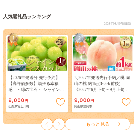
人気返礼品ランキング
2026年08月07日最新
1
2
【2026年発送分 先行予約】
＼2027年発送先行予約／桃 岡
【高評価多数】頬張る幸福
山の桃 約1kg(3~5玉前後)
感 ～緑の宝石・ シャインマ
《2027年6月下旬～9月上旬頃
スカット ～ １ｋｇ以上（２～
出荷》 ご家庭用 訳あり 白桃
9,000
9,000
円
円
３房） フルーツ 山梨県産 果
岡山 はくとう スイーツ フル
山梨県富士川町
岡山県笠岡市
物 くだもの シャイン マスカ
ーツ 果物 デザート 旬 モモ も
ット ぶどう ブドウ 葡萄 大粒
も 先行予約 送料無料 果物 岡
種なし 先行予約 富士川町
山県 笠岡市 清水白桃 白鳳 白
もっと見る
10000円 一万円 9000円 九千円
麗 クール便---
kasaoka_zsy_419_100---