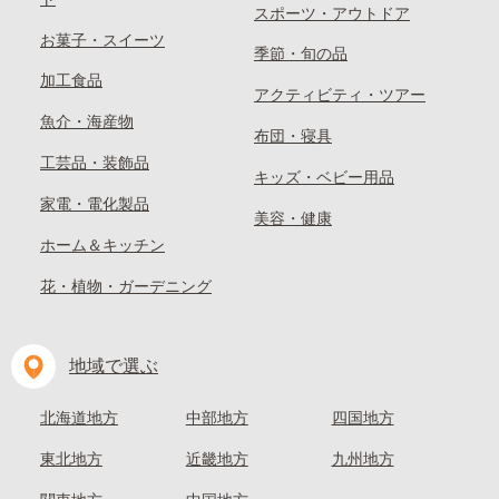
スポーツ・アウトドア
お菓子・スイーツ
季節・旬の品
加工食品
アクティビティ・ツアー
魚介・海産物
布団・寝具
工芸品・装飾品
キッズ・ベビー用品
家電・電化製品
美容・健康
ホーム＆キッチン
花・植物・ガーデニング
地域で選ぶ
北海道地方
中部地方
四国地方
東北地方
近畿地方
九州地方