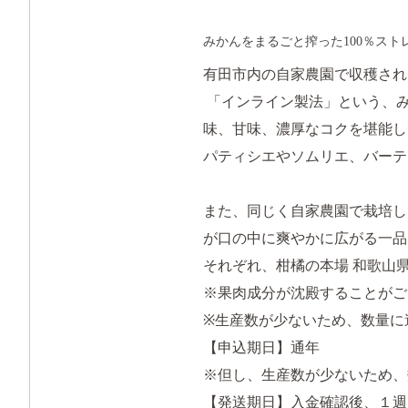
みかんをまるごと搾った100％スト
有田市内の自家農園で収穫され
「インライン製法」という、み
味、甘味、濃厚なコクを堪能し
パティシエやソムリエ、バーテ
また、同じく自家農園で栽培し
が口の中に爽やかに広がる一品
それぞれ、柑橘の本場 和歌山
※果肉成分が沈殿することがご
※生産数が少ないため、数量に
【申込期日】通年
※但し、生産数が少ないため、
【発送期日】入金確認後、１週