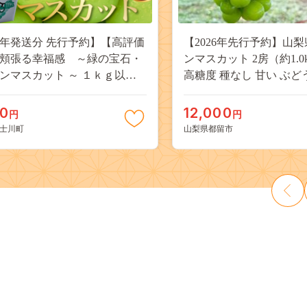
26年発送分 先行予約】【高評価
【2026年先行予約】山梨
頬張る幸福感 ～緑の宝石・
ンマスカット 2房（約1.0
ンマスカット ～ １ｋｇ以上
高糖度 種なし 甘い ぶど
３房） フルーツ 山梨県産 果
ーツ 果物 産地直送 贈答
だもの シャイン マスカット ぶ
JX003
00
12,000
円
円
ブドウ 葡萄 大粒 種なし 先行予
士川町
山梨県都留市
川町 10000円 一万円 9000円