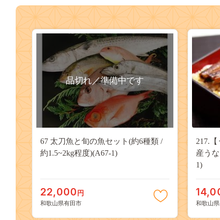
品切れ／準備中です
67 太刀魚と旬の魚セット(約6種類 /
217
約1.5~2kg程度)(A67-1)
産うな
1)
22,000
14,0
円
和歌山県有田市
和歌山県