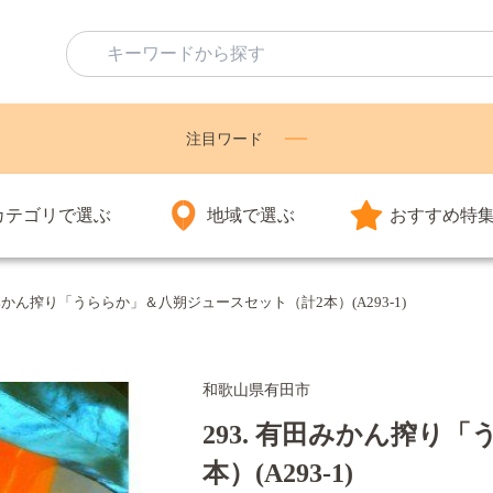
注目ワード
カテゴリで選ぶ
地域で選ぶ
おすすめ特
田みかん搾り「うららか」＆八朔ジュースセット（計2本）(A293-1)
和歌山県有田市
293. 有田みかん搾り
本）(A293-1)