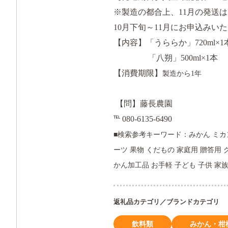
※製造の都合上、11月の発送
10月下旬～11月にお申込みい
【内容】「うららか」720ml×1
「八朔」500ml×1本
【消費期限】
製造から1年
【問】藤長農園
℡ 080-6135-6490
■検索参考キーワード：
みかん ミカ
ーツ 果物 くだもの 家庭用 贈答用 
かん加工品 お手軽 子ども 子供 家
返礼品カテゴリ／ブランドカテゴリ
飲料類
みかん・柑