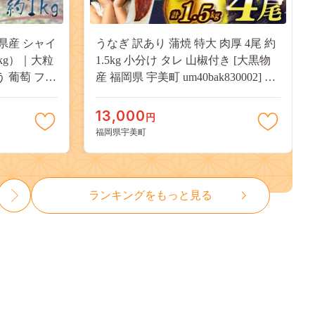
県産 シャイ
うなぎ 訳あり 蒲焼 特大 肉厚 4尾 約
kg）｜大粒
1.5kg 小分け タレ 山椒付き [大黒物
う 葡萄 フル
産 福岡県 宇美町 um40bak830002] 不
用 送料無料
揃い 規格外 家庭用 鰻 ウナギ unagi
うなぎ蒲焼 鰻蒲焼き 蒲焼き かば焼
13,000
円
き 真空パック 個包装 冷凍 13000
福岡県宇美町
13000円
ランキングをもっと見る