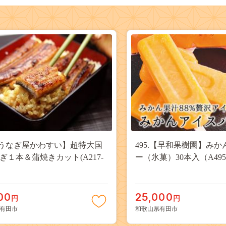
.【うなぎ屋かわすい】超特大国
495.【早和果樹園】み
ぎ１本＆蒲焼きカット(A217-
ー（氷菓）30本入（A495
00
25,000
円
円
有田市
和歌山県有田市