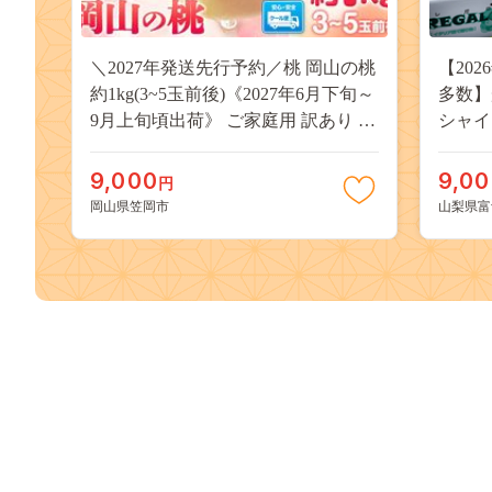
＼2027年発送先行予約／桃 岡山の桃
【20
約1kg(3~5玉前後)《2027年6月下旬～
多数】
9月上旬頃出荷》 ご家庭用 訳あり 白
シャイ
桃 岡山 はくとう スイーツ フルーツ
（２～
果物 デザート 旬 モモ もも 先行予約
物 く
9,000
9,0
円
送料無料 果物 岡山県 笠岡市 清水白
どう 
岡山県笠岡市
山梨県富
桃 白鳳 白麗 クール便---
約 富士
kasaoka_zsy_419_100---
九千円