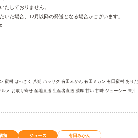
はいたしておりません。
ただいた場合、12月以降の発送となる場合がございます。
本
ン 蜜柑 はっさく 八朔 ハッサク 有田みかん 有田ミカン 有田蜜柑 ありだ
グルメ お取り寄せ 産地直送 生産者直送 濃厚 甘い 甘味 ジューシー 果汁
族
橘類
ジュース
有田みかん