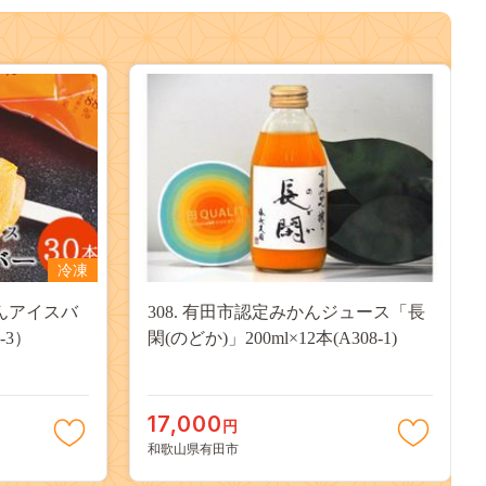
冷凍
かんアイスバ
308. 有田市認定みかんジュース「長
-3）
閑(のどか)」200ml×12本(A308-1)
17,000
円
和歌山県有田市