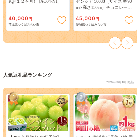
Kg×１２ヶ月） [AO04-NT]
センシア 50088（サイズ 幅90
㎝×高さ150㎝）チョコレート
インテリア トーソー ［BD114-
40,000
45,000
円
円
NT］
茨城県つくばみらい市
茨城県つくばみらい市
人気返礼品ランキング
2026年08月10日最新
1
2