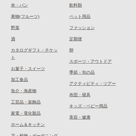
米・パン
飲料類
果物(フルーツ)
ペット用品
野菜
ファッション
酒
定期便
カタログギフト・チケッ
卵
ト
スポーツ・アウトドア
お菓子・スイーツ
季節・旬の品
加工食品
アクティビティ・ツアー
魚介・海産物
布団・寝具
工芸品・装飾品
キッズ・ベビー用品
家電・電化製品
美容・健康
ホーム＆キッチン
花・植物・ガーデニング