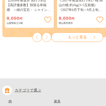
【2026年発送分 先行予約】
＼2027年発送先行予約／桃 岡
【高評価多数】頬張る幸福
山の桃 約1kg(3~5玉前後)
感 ～緑の宝石・ シャインマ
《2027年6月下旬～9月上旬頃
スカット ～ １ｋｇ以上（２～
出荷》 ご家庭用 訳あり 白桃
9,000
9,000
円
円
３房） フルーツ 山梨県産 果
岡山 はくとう スイーツ フル
山梨県富士川町
岡山県笠岡市
物 くだもの シャイン マスカ
ーツ 果物 デザート 旬 モモ も
ット ぶどう ブドウ 葡萄 大粒
も 先行予約 送料無料 果物 岡
種なし 先行予約 富士川町
山県 笠岡市 清水白桃 白鳳 白
もっと見る
10000円 一万円 9000円 九千円
麗 クール便---
kasaoka_zsy_419_100---
カテゴリで選ぶ
肉
家具