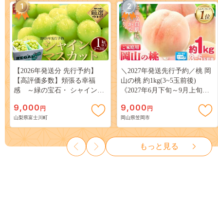
1
2
【2026年発送分 先行予約】
＼2027年発送先行予約／桃 岡
【高評価多数】頬張る幸福
山の桃 約1kg(3~5玉前後)
感 ～緑の宝石・ シャインマ
《2027年6月下旬～9月上旬頃
スカット ～ １ｋｇ以上（２～
出荷》 ご家庭用 訳あり 白桃
9,000
9,000
円
円
３房） フルーツ 山梨県産 果
岡山 はくとう スイーツ フル
山梨県富士川町
岡山県笠岡市
物 くだもの シャイン マスカ
ーツ 果物 デザート 旬 モモ も
ット ぶどう ブドウ 葡萄 大粒
も 先行予約 送料無料 果物 岡
種なし 先行予約 富士川町
山県 笠岡市 清水白桃 白鳳 白
もっと見る
10000円 一万円 9000円 九千円
麗 クール便---
kasaoka_zsy_419_100---