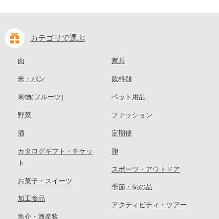
カテゴリで選ぶ
肉
家具
米・パン
飲料類
果物(フルーツ)
ペット用品
野菜
ファッション
酒
定期便
カタログギフト・チケッ
卵
ト
スポーツ・アウトドア
お菓子・スイーツ
季節・旬の品
加工食品
アクティビティ・ツアー
魚介・海産物