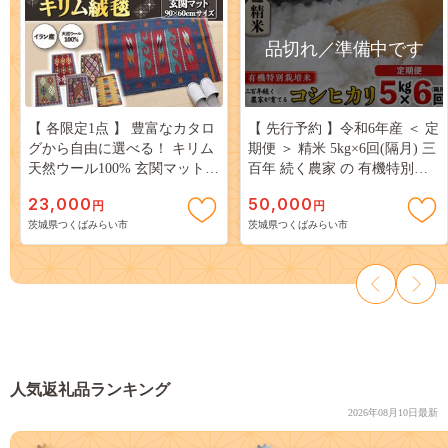
品切れ／準備中です
【 各限定1点 】 豊富なカタロ
【 先行予約 】令和6年産 ＜ 定
グから自由に選べる！ キリム
期便 ＞ 精米 5kg×6回(隔月) 三
天然ウール100% 玄関マット
百年 続く農家 の 有機特別栽
90×60cm インテリア エスニッ
培米 コシヒカリ 有機栽培 農
23,000
50,000
円
円
ク [BP21-NT]
創 米 こめ コメ ごはん ご飯 精
茨城県つくばみらい市
茨城県つくばみらい市
米 白米 国産 茨城県産 おいし
い 新生活 プレゼント 新生活
応援 必要なもの 便利 おすす
め 消耗品 一人暮らし 二人暮
らし 必要 [AC42-NT]
人気返礼品ランキング
2026年08月10日最新