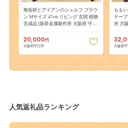
無垢材とアイアンのシェルフ ブラウ
ももいろ
ン Mサイズ 47cm リビング 玄関 植物
テーブル
完成品 [新星金属製作所 大阪府 守口
所 大阪
市 20940893]
折りた
クロ 
20,000
32,
円
大阪府守口市
大阪府守
人気返礼品ランキング