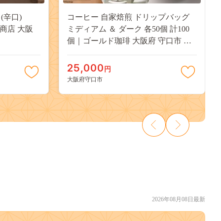
(辛口)
コーヒー 自家焙煎 ドリップバッグ
屋商店 大阪
ミディアム ＆ ダーク 各50個 計100
個｜ゴールド珈琲 大阪府 守口市 ド
リップパック 大容量 珈琲 飲み比べ
簡単 手軽 プレゼント ギフト 贈りも
25,000
円
の [2268]
大阪府守口市
2026年08月08日最新