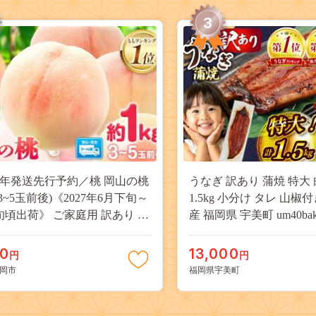
3
27年発送先行予約／桃 岡山の桃
うなぎ 訳あり 蒲焼 特大 
(3~5玉前後)《2027年6月下旬～
1.5kg 小分け タレ 山椒
旬頃出荷》 ご家庭用 訳あり 白
産 福岡県 宇美町 um40bak8
山 はくとう スイーツ フルーツ
揃い 規格外 家庭用 鰻 ウナギ
デザート 旬 モモ もも 先行予約
うなぎ蒲焼 鰻蒲焼き 蒲
00
13,000
円
円
料 果物 岡山県 笠岡市 清水白
き 真空パック 個包装 冷凍 
岡市
福岡県宇美町
 白麗 クール便---
13000円
a_zsy_419_100---