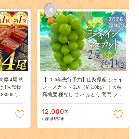
4
肉厚 4尾 約
【2026年先行予約】山梨県産 シャイ
付き [大黒物
ンマスカット 2房（約1.0kg）｜大粒
30002] 不
高糖度 種なし 甘い ぶどう 葡萄 フル
 unagi
ーツ 果物 産地直送 贈答用 送料無料
焼き かば焼
JX003
12,000
円
13000
山梨県都留市