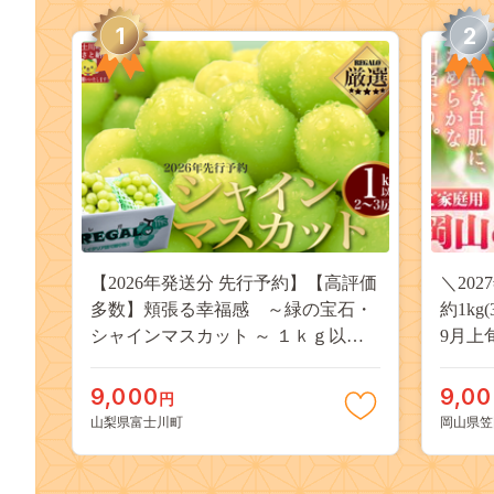
1
2
【2026年発送分 先行予約】【高評価
＼20
多数】頬張る幸福感 ～緑の宝石・
約1kg
シャインマスカット ～ １ｋｇ以上
9月上
（２～３房） フルーツ 山梨県産 果
桃 岡
物 くだもの シャイン マスカット ぶ
果物 
9,000
9,0
円
どう ブドウ 葡萄 大粒 種なし 先行予
送料無
山梨県富士川町
岡山県笠
約 富士川町 10000円 一万円 9000円
桃 白鳳
九千円
kasaok