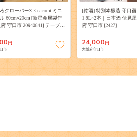
クローバーZ × cacomi ミニ
[銘酒] 特別本醸造 守口宿 
 60cm×20cm [新星金属製作
1.8L×2本｜日本酒 伏見
府 守口市 20940841] テーブル
府 守口市 [2427]
たみテーブル キャンプ もも
コラボグッズ
000
24,000
円
円
口市
大阪府守口市