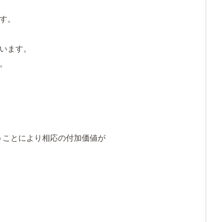
す。
います。
。
うことにより相応の付加価値が