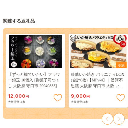
関連する返礼品
冷凍
【ずっと観ていたい】フラワ
冷凍いか焼き バラエティBOX
ー錦玉 10個入 [御菓子司つく
(合計6枚)【MFv-4】｜旨訶不
し 大阪府 守口市 20940833]
思議 大阪府 守口市 大阪 いか
焼き いかやき イカ 名物 おや
12,000
9,000
円
円
つ [0683]
大阪府守口市
大阪府守口市