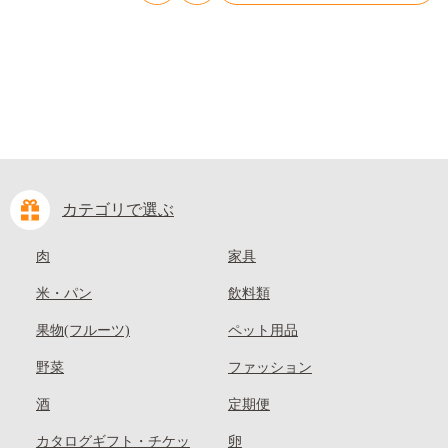
kasaoka_zsy_419_100---
カテゴリで選ぶ
肉
家具
米・パン
飲料類
果物(フルーツ)
ペット用品
野菜
ファッション
酒
定期便
カタログギフト・チケッ
卵