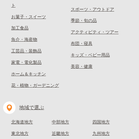
ト
スポーツ・アウトドア
お菓子・スイーツ
季節・旬の品
加工食品
アクティビティ・ツアー
魚介・海産物
布団・寝具
工芸品・装飾品
キッズ・ベビー用品
家電・電化製品
美容・健康
ホーム＆キッチン
花・植物・ガーデニング
地域で選ぶ
北海道地方
中部地方
四国地方
東北地方
近畿地方
九州地方