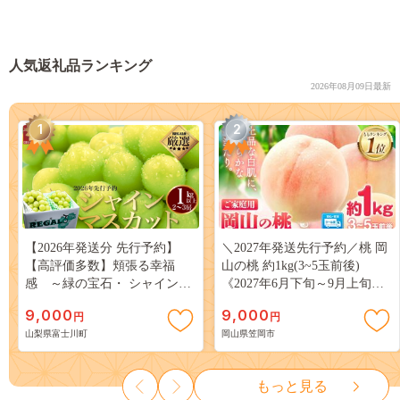
人気返礼品ランキング
2026年08月09日最新
1
2
【2026年発送分 先行予約】
＼2027年発送先行予約／桃 岡
【高評価多数】頬張る幸福
山の桃 約1kg(3~5玉前後)
感 ～緑の宝石・ シャインマ
《2027年6月下旬～9月上旬頃
スカット ～ １ｋｇ以上（２～
出荷》 ご家庭用 訳あり 白桃
9,000
9,000
円
円
３房） フルーツ 山梨県産 果
岡山 はくとう スイーツ フル
山梨県富士川町
岡山県笠岡市
物 くだもの シャイン マスカ
ーツ 果物 デザート 旬 モモ も
ット ぶどう ブドウ 葡萄 大粒
も 先行予約 送料無料 果物 岡
種なし 先行予約 富士川町
山県 笠岡市 清水白桃 白鳳 白
もっと見る
10000円 一万円 9000円 九千円
麗 クール便---