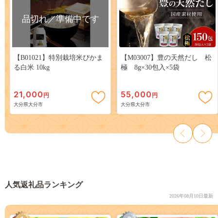
品切れ／準備中です
【B01021】特別栽培米ぴかま
【M03007】豊の天然だし 松
る白米 10kg
極 8g×30包入×5袋
21,000
55,000
円
円
大分県大分市
大分県大分市
人気返礼品ランキング
2026年08月10日最新