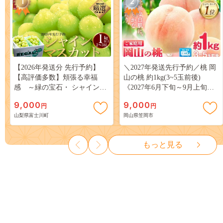
1
2
【2026年発送分 先行予約】
＼2027年発送先行予約／桃 岡
【高評価多数】頬張る幸福
山の桃 約1kg(3~5玉前後)
感 ～緑の宝石・ シャインマ
《2027年6月下旬～9月上旬頃
スカット ～ １ｋｇ以上（２～
出荷》 ご家庭用 訳あり 白桃
9,000
9,000
円
円
３房） フルーツ 山梨県産 果
岡山 はくとう スイーツ フル
山梨県富士川町
岡山県笠岡市
物 くだもの シャイン マスカ
ーツ 果物 デザート 旬 モモ も
ット ぶどう ブドウ 葡萄 大粒
も 先行予約 送料無料 果物 岡
種なし 先行予約 富士川町
山県 笠岡市 清水白桃 白鳳 白
もっと見る
10000円 一万円 9000円 九千円
麗 クール便---
kasaoka_zsy_419_100---