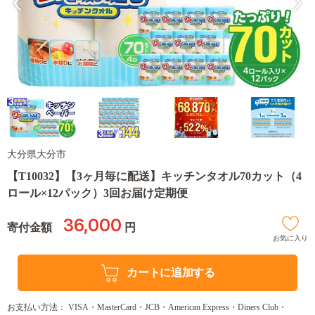
大分県大分市
【T10032】【3ヶ月毎に配送】キッチンタオル70カット（4
ロール×12パック）3回お届け定期便
36,000
寄付金額
円
お気に入り
カートに追加する
お支払い方法： VISA・MasterCard・JCB・American Express・Diners Club・