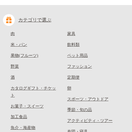
カテゴリで選ぶ
肉
家具
米・パン
飲料類
果物(フルーツ)
ペット用品
野菜
ファッション
酒
定期便
カタログギフト・チケッ
卵
ト
スポーツ・アウトドア
お菓子・スイーツ
季節・旬の品
加工食品
アクティビティ・ツアー
魚介・海産物
布団・寝具