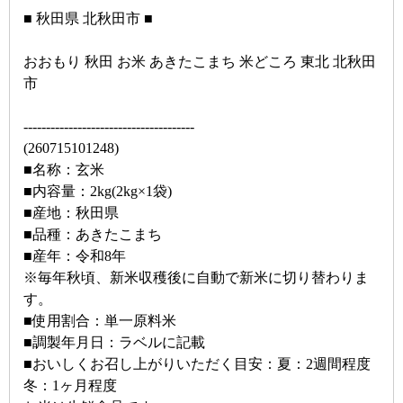
■ 秋田県 北秋田市 ■
おおもり 秋田 お米 あきたこまち 米どころ 東北 北秋田
市
--------------------------------------
(260715101248)
■名称：玄米
■内容量：2kg(2kg×1袋)
■産地：秋田県
■品種：あきたこまち
■産年：令和8年
※毎年秋頃、新米収穫後に自動で新米に切り替わりま
す。
■使用割合：単一原料米
■調製年月日：ラベルに記載
■おいしくお召し上がりいただく目安：夏：2週間程度
冬：1ヶ月程度