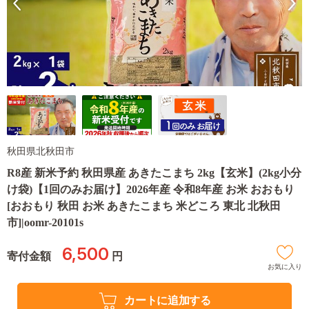
秋田県北秋田市
R8産 新米予約 秋田県産 あきたこまち 2kg【玄米】(2kg小分
け袋)【1回のみお届け】2026年産 令和8年産 お米 おおもり
[おおもり 秋田 お米 あきたこまち 米どころ 東北 北秋田
市]|oomr-20101s
6,500
寄付金額
円
お気に入り
カートに追加する