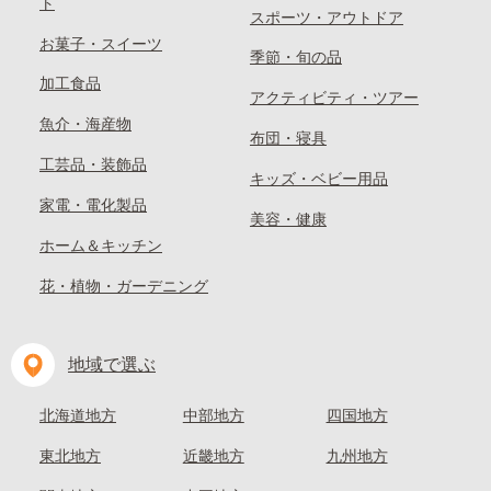
ト
スポーツ・アウトドア
お菓子・スイーツ
季節・旬の品
加工食品
アクティビティ・ツアー
魚介・海産物
布団・寝具
工芸品・装飾品
キッズ・ベビー用品
家電・電化製品
美容・健康
ホーム＆キッチン
花・植物・ガーデニング
地域で選ぶ
北海道地方
中部地方
四国地方
東北地方
近畿地方
九州地方