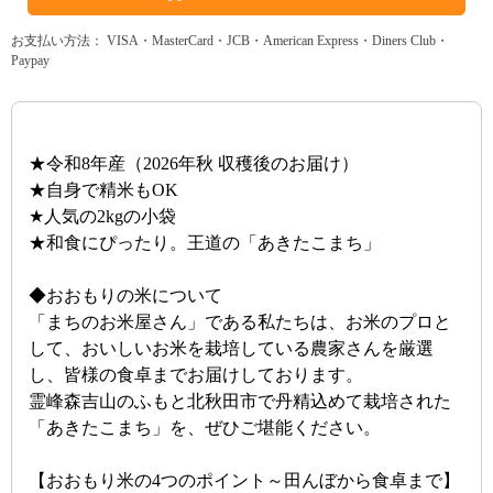
お支払い方法： VISA・MasterCard・JCB・American Express・Diners Club・
Paypay
★令和8年産（2026年秋 収穫後のお届け）
★自身で精米もOK
★人気の2kgの小袋
★和食にぴったり。王道の「あきたこまち」
◆おおもりの米について
「まちのお米屋さん」である私たちは、お米のプロと
して、おいしいお米を栽培している農家さんを厳選
し、皆様の食卓までお届けしております。
霊峰森吉山のふもと北秋田市で丹精込めて栽培された
「あきたこまち」を、ぜひご堪能ください。
【おおもり米の4つのポイント～田んぼから食卓まで】