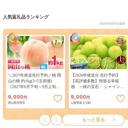
人気返礼品ランキング
2026年08月06日最新
1
2
＼2027年発送先行予約／桃 岡
【2026年発送分 先行予約】
山の桃 約1kg(3~5玉前後)
【高評価多数】頬張る幸福
《2027年6月下旬～9月上旬頃
感 ～緑の宝石・ シャインマ
出荷》 ご家庭用 訳あり 白桃
スカット ～ １ｋｇ以上（２～
9,000
9,000
円
円
岡山 はくとう スイーツ フル
３房） フルーツ 山梨県産 果
岡山県笠岡市
山梨県富士川町
ーツ 果物 デザート 旬 モモ も
物 くだもの シャイン マスカ
も 先行予約 送料無料 果物 岡
ット ぶどう ブドウ 葡萄 大粒
山県 笠岡市 清水白桃 白鳳 白
種なし 先行予約 富士川町
もっと見る
麗 クール便---
10000円 一万円 9000円 九千円
kasaoka_zsy_419_100---