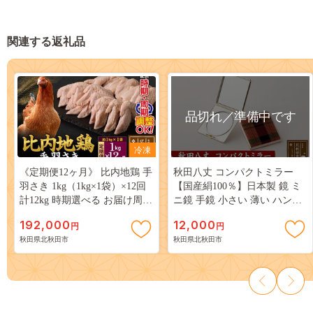
関連する返礼品
品切れ／準備中です
冷凍
《定期便12ヶ月》 比内地鶏 手
秋田八丈 コンパクトミラー
羽さき 1kg（1kg×1袋）×12回
【国産絹100％】日本製 鏡 ミ
計12kg 時期選べる お届け周期
ニ鏡 手鏡 小さい 薄い ハンド
調整可能 12か月 12ヵ月 12カ
ミラー コンパクト ミラー 絹
192,000
12,000
円
円
月 12ケ月 12キロ 国産 冷凍 鶏
織物 草木染め [日本製 鏡 ミニ
秋田県北秋田市
秋田県北秋田市
肉 鳥肉 とり肉 手羽先|jaat-
鏡 手鏡 小さい 薄い ハンドミ
080612
ラー コンパクト ミラー 絹織
物 草木染め]|akhj-020101