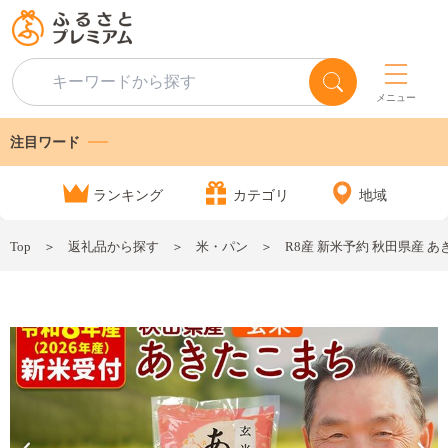
メニュー
注目ワード
ランキング
カテゴリ
地域
Top
返礼品から探す
米・パン
R8産 新米予約 秋田県産 あき