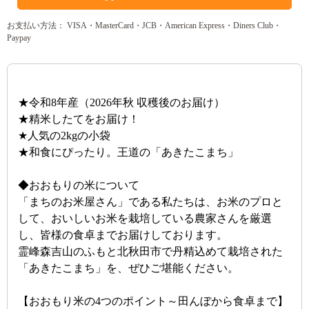
お支払い方法： VISA・MasterCard・JCB・American Express・Diners Club・
Paypay
★令和8年産（2026年秋 収穫後のお届け）
★精米したてをお届け！
★人気の2kgの小袋
★和食にぴったり。王道の「あきたこまち」
◆おおもりの米について
「まちのお米屋さん」である私たちは、お米のプロと
して、おいしいお米を栽培している農家さんを厳選
し、皆様の食卓までお届けしております。
霊峰森吉山のふもと北秋田市で丹精込めて栽培された
「あきたこまち」を、ぜひご堪能ください。
【おおもり米の4つのポイント～田んぼから食卓まで】