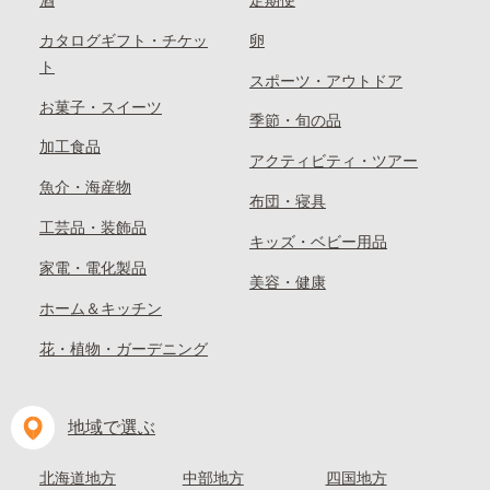
酒
定期便
カタログギフト・チケッ
卵
ト
スポーツ・アウトドア
お菓子・スイーツ
季節・旬の品
加工食品
アクティビティ・ツアー
魚介・海産物
布団・寝具
工芸品・装飾品
キッズ・ベビー用品
家電・電化製品
美容・健康
ホーム＆キッチン
花・植物・ガーデニング
地域で選ぶ
北海道地方
中部地方
四国地方