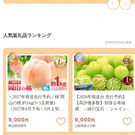
人気返礼品ランキング
2026年08月06日最新
1
2
＼2027年発送先行予約／桃 岡
【2026年発送分 先行予約】
山の桃 約1kg(3~5玉前後)
【高評価多数】頬張る幸福
《2027年6月下旬～9月上旬頃
感 ～緑の宝石・ シャインマ
出荷》 ご家庭用 訳あり 白桃
スカット ～ １ｋｇ以上（２～
9,000
9,000
円
円
岡山 はくとう スイーツ フル
３房） フルーツ 山梨県産 果
岡山県笠岡市
山梨県富士川町
ーツ 果物 デザート 旬 モモ も
物 くだもの シャイン マスカ
も 先行予約 送料無料 果物 岡
ット ぶどう ブドウ 葡萄 大粒