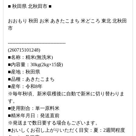
■ 秋田県 北秋田市 ■
おおもり 秋田 お米 あきたこまち 米どころ 東北 北秋田
市
--------------------------------------
(260715101248)
■名称：精米(無洗米)
■内容量：30kg(2kg×15袋)
■産地：秋田県
■品種：あきたこまち
■産年：令和8年
※毎年秋頃、新米収穫後に自動で新米に切り替わりま
す。
■使用割合：単一原料米
■精米年月日：発送直前
※発送まで数日要する場合もございます。
■おいしくお召し上がりいただく目安：夏：2週間程度