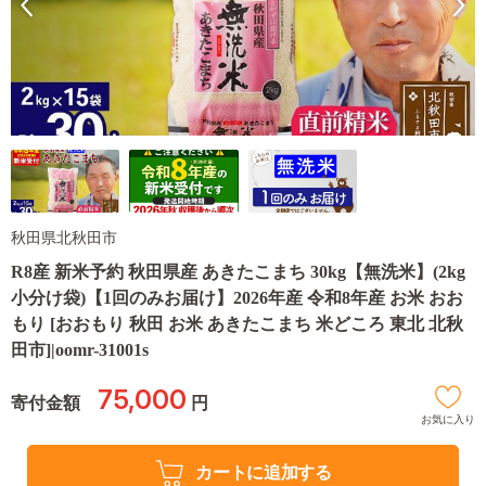
秋田県北秋田市
R8産 新米予約 秋田県産 あきたこまち 30kg【無洗米】(2kg
小分け袋)【1回のみお届け】2026年産 令和8年産 お米 おお
もり [おおもり 秋田 お米 あきたこまち 米どころ 東北 北秋
田市]|oomr-31001s
75,000
寄付金額
円
お気に入り
カートに追加する