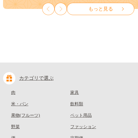
山県 笠岡市 清水白桃 白鳳 白
種なし 先行予約 富士川町
もっと見る
麗 クール便---
10000円 一万円 9000円 九千円
kasaoka_zsy_419_100---
カテゴリで選ぶ
肉
家具
米・パン
飲料類
果物(フルーツ)
ペット用品
野菜
ファッション