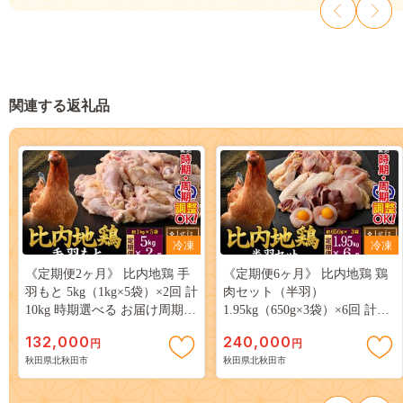
関連する返礼品
冷凍
冷凍
《定期便2ヶ月》 比内地鶏 手
《定期便6ヶ月》 比内地鶏 鶏
羽もと 5kg（1kg×5袋）×2回 計
肉セット（半羽）
10kg 時期選べる お届け周期調
1.95kg（650g×3袋）×6回 計
整可能 2か月 2ヵ月 2カ月 2ケ
11.7kg 時期選べる お届け周期
132,000
240,000
円
円
月 10キロ 手羽元 国産 冷凍 鶏
調整可能 6か月 6ヵ月 6カ月 6
秋田県北秋田市
秋田県北秋田市
肉 鳥肉 とり肉|jaat-071002
ケ月 11.7キロ 国産 冷凍 鶏肉
鳥肉 とり肉|jaat-031806