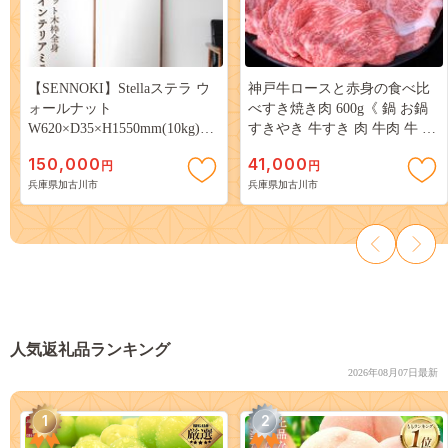
【SENNOKI】Stellaステラ ウ
神戸牛ロースと赤身の食べ比
ォールナット
べすき焼き肉 600g《 鍋 お鍋
W620×D35×H1550mm(10kg)木
すきやき 牛すき 肉 牛肉 牛 神
枠全身デザインインテリアミ
戸牛 国産牛 すき焼き スライ
150,000
41,000
円
円
ラー【2415M05068】
ス肉 スライス ロース 赤身 食
兵庫県加古川市
兵庫県加古川市
べ比べ 》【2404A00120】
人気返礼品ランキング
2026年08月07日最新
1
2