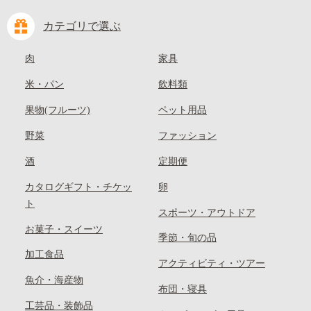
カテゴリで選ぶ
肉
家具
米・パン
飲料類
果物(フルーツ)
ペット用品
野菜
ファッション
酒
定期便
カタログギフト・チケッ
卵
ト
スポーツ・アウトドア
お菓子・スイーツ
季節・旬の品
加工食品
アクティビティ・ツアー
魚介・海産物
布団・寝具
工芸品・装飾品