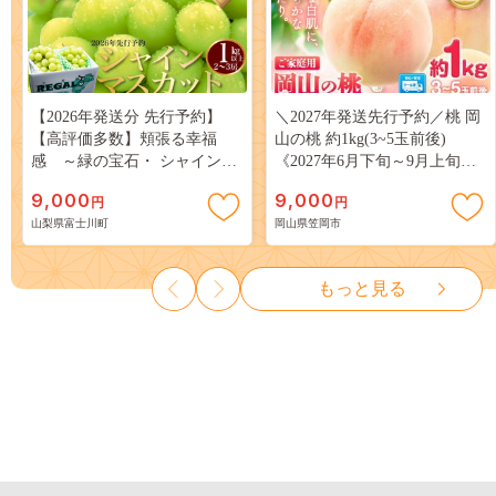
【2026年発送分 先行予約】
＼2027年発送先行予約／桃 岡
【高評価多数】頬張る幸福
山の桃 約1kg(3~5玉前後)
感 ～緑の宝石・ シャインマ
《2027年6月下旬～9月上旬頃
スカット ～ １ｋｇ以上（２～
出荷》 ご家庭用 訳あり 白桃
9,000
9,000
円
円
３房） フルーツ 山梨県産 果
岡山 はくとう スイーツ フル
山梨県富士川町
岡山県笠岡市
物 くだもの シャイン マスカ
ーツ 果物 デザート 旬 モモ も
ット ぶどう ブドウ 葡萄 大粒
も 先行予約 送料無料 果物 岡
種なし 先行予約 富士川町
山県 笠岡市 清水白桃 白鳳 白
もっと見る
10000円 一万円 9000円 九千円
麗 クール便---
kasaoka_zsy_419_100---