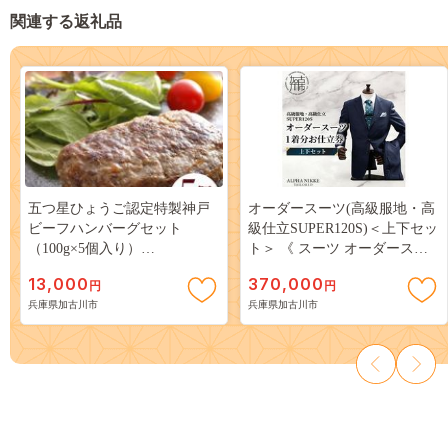
関連する返礼品
五つ星ひょうご認定特製神戸
オーダースーツ(高級服地・高
ビーフハンバーグセット
級仕立SUPER120S)＜上下セッ
（100g×5個入り）
ト＞ 《 スーツ オーダースー
【2401I00601】
ツ ウール オーダーメイド オ
13,000
370,000
円
円
リジナル 》【2437Q05134】
兵庫県加古川市
兵庫県加古川市