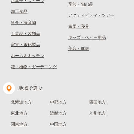
お菓子・スイーツ
季節・旬の品
加工食品
アクティビティ・ツアー
魚介・海産物
布団・寝具
工芸品・装飾品
キッズ・ベビー用品
家電・電化製品
美容・健康
ホーム＆キッチン
花・植物・ガーデニング
地域で選ぶ
北海道地方
中部地方
四国地方
東北地方
近畿地方
九州地方
関東地方
中国地方