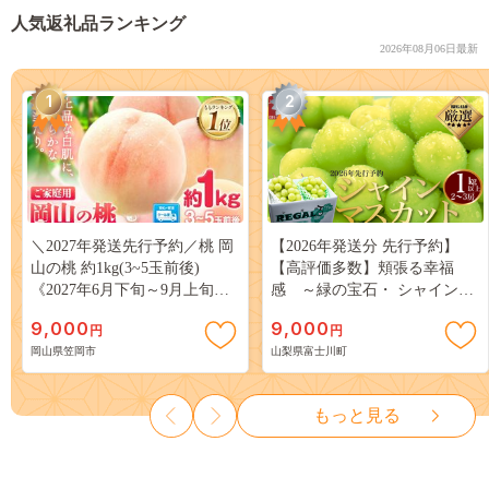
人気返礼品ランキング
2026年08月06日最新
1
2
＼2027年発送先行予約／桃 岡
【2026年発送分 先行予約】
山の桃 約1kg(3~5玉前後)
【高評価多数】頬張る幸福
《2027年6月下旬～9月上旬頃
感 ～緑の宝石・ シャインマ
出荷》 ご家庭用 訳あり 白桃
スカット ～ １ｋｇ以上（２～
9,000
9,000
円
円
岡山 はくとう スイーツ フル
３房） フルーツ 山梨県産 果
岡山県笠岡市
山梨県富士川町
ーツ 果物 デザート 旬 モモ も
物 くだもの シャイン マスカ
も 先行予約 送料無料 果物 岡
ット ぶどう ブドウ 葡萄 大粒
山県 笠岡市 清水白桃 白鳳 白
種なし 先行予約 富士川町
もっと見る
麗 クール便---
10000円 一万円 9000円 九千円
kasaoka_zsy_419_100---