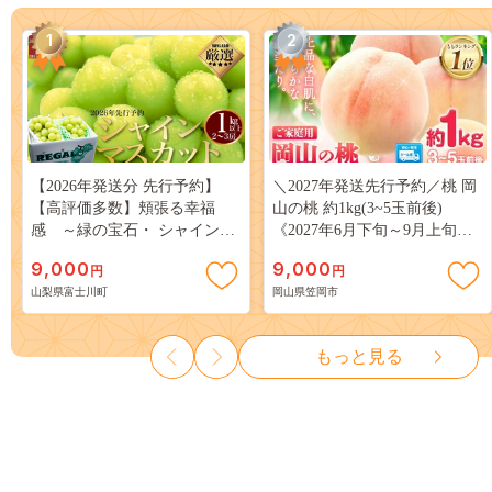
1
2
【2026年発送分 先行予約】
＼2027年発送先行予約／桃 岡
【高評価多数】頬張る幸福
山の桃 約1kg(3~5玉前後)
感 ～緑の宝石・ シャインマ
《2027年6月下旬～9月上旬頃
スカット ～ １ｋｇ以上（２～
出荷》 ご家庭用 訳あり 白桃
9,000
9,000
円
円
３房） フルーツ 山梨県産 果
岡山 はくとう スイーツ フル
山梨県富士川町
岡山県笠岡市
物 くだもの シャイン マスカ
ーツ 果物 デザート 旬 モモ も
ット ぶどう ブドウ 葡萄 大粒
も 先行予約 送料無料 果物 岡
種なし 先行予約 富士川町
山県 笠岡市 清水白桃 白鳳 白
もっと見る
10000円 一万円 9000円 九千円
麗 クール便---
kasaoka_zsy_419_100---