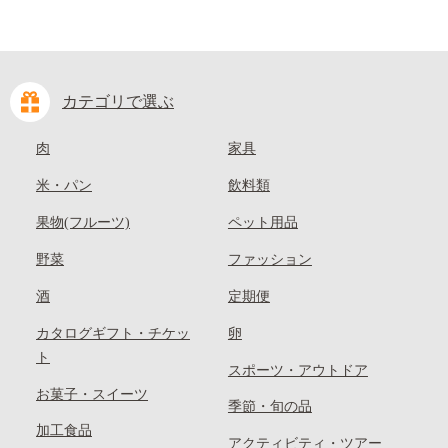
カテゴリで選ぶ
肉
家具
米・パン
飲料類
果物(フルーツ)
ペット用品
野菜
ファッション
酒
定期便
カタログギフト・チケッ
卵
ト
スポーツ・アウトドア
お菓子・スイーツ
季節・旬の品
加工食品
アクティビティ・ツアー