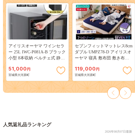
アイリスオーヤマ ワインセラ
セブンフィットマットレス8cm
ー 25L IWC-P081A-B ブラック
ダブル UMPZ78-D アイリスオ
小型 8本収納 ペルチェ式 静音
ーヤマ 寝具 敷布団 敷き布団
家庭用 酒 ワイン ボトル 収納
快眠 睡眠 寝室 ベット 日用品
51,000
119,000
円
円
温度管理 コンパクト インテリ
宮城県大河原町
宮城県大河原町
ア おしゃれ家電 電化製品 家
電 宮城 宮城県 大河原 大河原
町
人気返礼品ランキング
2026年08月07日最新