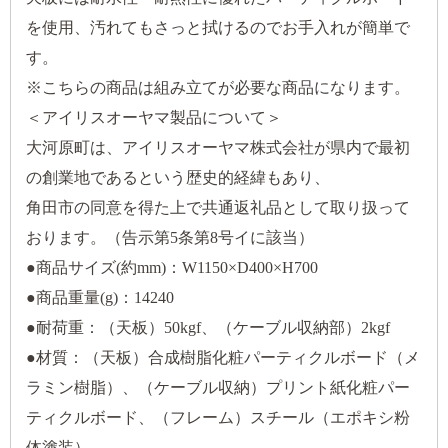
を使用、汚れてもさっと拭けるのでお手入れが簡単で
す。
※こちらの商品は組み立てが必要な商品になります。
＜アイリスオーヤマ製品について＞
大河原町は、アイリスオーヤマ株式会社が県内で最初
の創業地であるという歴史的経緯もあり、
角田市の同意を得た上で共通返礼品として取り扱って
おります。（告示第5条第8号イに該当）
●商品サイズ(約mm)：W1150×D400×H700
●商品重量(g)：14240
●耐荷重：（天板）50kgf、（ケーブル収納部）2kgf
●材質：（天板）合成樹脂化粧パーティクルボード（メ
ラミン樹脂）、（ケーブル収納）プリント紙化粧パー
ティクルボード、（フレーム）スチール（エポキシ粉
体塗装）