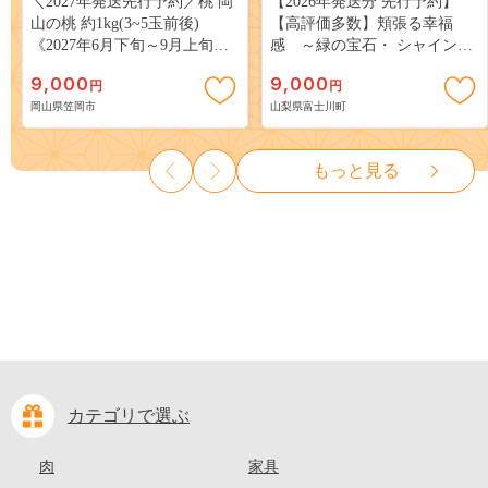
＼2027年発送先行予約／桃 岡
【2026年発送分 先行予約】
山の桃 約1kg(3~5玉前後)
【高評価多数】頬張る幸福
《2027年6月下旬～9月上旬頃
感 ～緑の宝石・ シャインマ
出荷》 ご家庭用 訳あり 白桃
スカット ～ １ｋｇ以上（２～
9,000
9,000
円
円
岡山 はくとう スイーツ フル
３房） フルーツ 山梨県産 果
岡山県笠岡市
山梨県富士川町
ーツ 果物 デザート 旬 モモ も
物 くだもの シャイン マスカ
も 先行予約 送料無料 果物 岡
ット ぶどう ブドウ 葡萄 大粒
山県 笠岡市 清水白桃 白鳳 白
種なし 先行予約 富士川町
もっと見る
麗 クール便---
10000円 一万円 9000円 九千円
kasaoka_zsy_419_100---
カテゴリで選ぶ
肉
家具