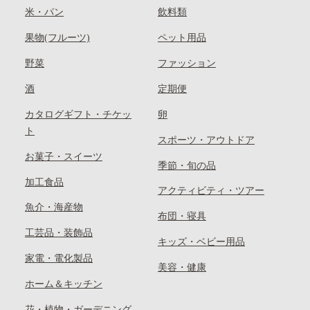
米・パン
飲料類
果物(フルーツ)
ペット用品
野菜
ファッション
酒
定期便
カタログギフト・チケッ
卵
ト
スポーツ・アウトドア
お菓子・スイーツ
季節・旬の品
加工食品
アクティビティ・ツアー
魚介・海産物
布団・寝具
工芸品・装飾品
キッズ・ベビー用品
家電・電化製品
美容・健康
ホーム＆キッチン
花・植物・ガーデニング