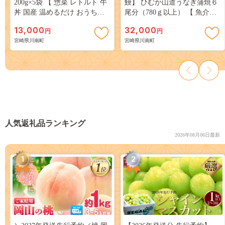
200g×5袋 【 惣菜 レトルト 牛
鰻】 ひむか山道うなぎ蒲焼６
丼 国産 温めるだけ おうちご
尾分（780ｇ以上） 【 魚介類
はん 】 [G0502]
国産 鰻 惣菜 かば焼き 】ⅡⅤ
13,000
32,000
円
円
[B08413]
宮崎県川南町
宮崎県川南町
人気返礼品ランキング
2026年08月06日最新
1
2