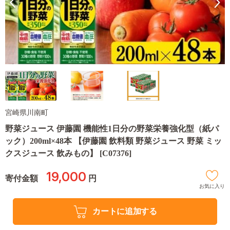
宮崎県川南町
野菜ジュース 伊藤園 機能性1日分の野菜栄養強化型（紙パ
ック）200ml×48本 【伊藤園 飲料類 野菜ジュース 野菜 ミッ
クスジュース 飲みもの】 [C07376]
19,000
寄付金額
円
お気に入り
カートに追加する