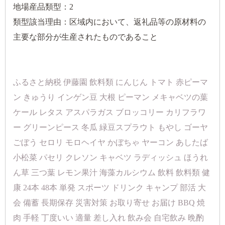
地場産品類型：2
類型該当理由：区域内において、返礼品等の原材料の
主要な部分が生産されたものであること
ふるさと納税 伊藤園 飲料類 にんじん トマト 赤ピーマ
ン きゅうり インゲン豆 大根 ピーマン メキャベツの葉
ケール レタス アスパラガス ブロッコリー カリフラワ
ー グリーンピース 冬瓜 緑豆スプラウト もやし ゴーヤ
ごぼう セロリ モロヘイヤ かぼちゃ ヤーコン あしたば
小松菜 パセリ クレソン キャベツ ラディッシュ ほうれ
ん草 三つ葉 レモン果汁 海藻カルシウム 飲料 飲料類 健
康 24本 48本 単発 スポーツ ドリンク キャンプ 部活 大
会 備蓄 長期保存 災害対策 お取り寄せ お届け BBQ 焼
肉 手軽 丁度いい 適量 差し入れ 飲み会 自宅飲み 晩酌