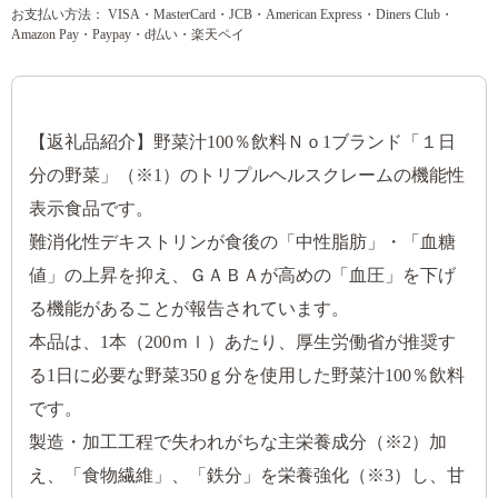
お支払い方法： VISA・MasterCard・JCB・American Express・Diners Club・
Amazon Pay・Paypay・d払い・楽天ペイ
【返礼品紹介】野菜汁100％飲料Ｎｏ1ブランド「１日
分の野菜」（※1）のトリプルヘルスクレームの機能性
表示食品です。
難消化性デキストリンが食後の「中性脂肪」・「血糖
値」の上昇を抑え、ＧＡＢＡが高めの「血圧」を下げ
る機能があることが報告されています。
本品は、1本（200ｍｌ）あたり、厚生労働省が推奨す
る1日に必要な野菜350ｇ分を使用した野菜汁100％飲料
です。
製造・加工工程で失われがちな主栄養成分（※2）加
え、「食物繊維」、「鉄分」を栄養強化（※3）し、甘