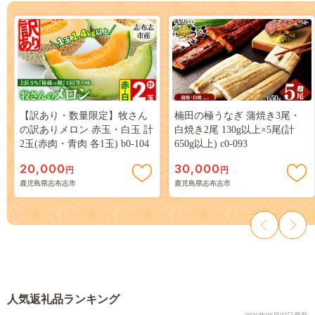
【訳あり・数量限定】牧さん
楠田の極うなぎ 蒲焼き3尾・
の訳ありメロン 赤玉・白玉 計
白焼き2尾 130g以上×5尾(計
2玉(赤肉・青肉 各1玉) b0-104
650g以上) c0-093
20,000
30,000
円
円
鹿児島県志布志市
鹿児島県志布志市
人気返礼品ランキング