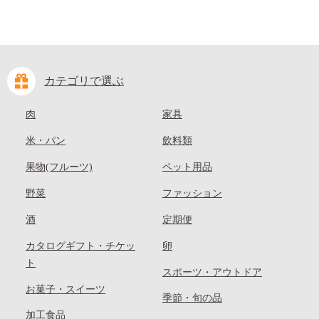
カテゴリで選ぶ
肉
家具
米・パン
飲料類
果物(フルーツ)
ペット用品
野菜
ファッション
酒
定期便
カタログギフト・チケッ
卵
ト
スポーツ・アウトドア
お菓子・スイーツ
季節・旬の品
加工食品