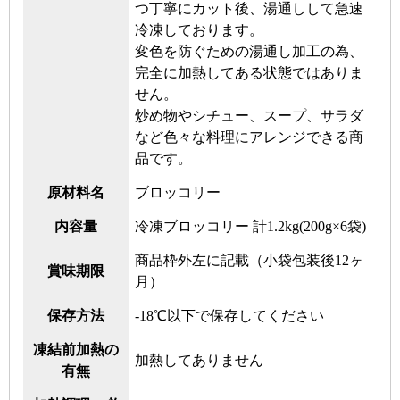
つ丁寧にカット後、湯通しして急速
冷凍しております。
変色を防ぐための湯通し加工の為、
完全に加熱してある状態ではありま
せん。
炒め物やシチュー、スープ、サラダ
など色々な料理にアレンジできる商
品です。
原材料名
ブロッコリー
内容量
冷凍ブロッコリー 計1.2kg(200g×6袋)
商品枠外左に記載（小袋包装後12ヶ
賞味期限
月）
保存方法
-18℃以下で保存してください
凍結前加熱の
加熱してありません
有無