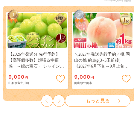
2026年08月07日最新
1
2
【2026年発送分 先行予約】
＼2027年発送先行予約／桃 岡
【高評価多数】頬張る幸福
山の桃 約1kg(3~5玉前後)
感 ～緑の宝石・ シャインマ
《2027年6月下旬～9月上旬頃
スカット ～ １ｋｇ以上（２～
出荷》 ご家庭用 訳あり 白桃
9,000
9,000
円
円
３房） フルーツ 山梨県産 果
岡山 はくとう スイーツ フル
山梨県富士川町
岡山県笠岡市
物 くだもの シャイン マスカ
ーツ 果物 デザート 旬 モモ も
ット ぶどう ブドウ 葡萄 大粒
も 先行予約 送料無料 果物 岡
種なし 先行予約 富士川町
山県 笠岡市 清水白桃 白鳳 白
もっと見る
10000円 一万円 9000円 九千円
麗 クール便---
kasaoka_zsy_419_100---