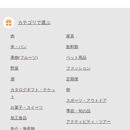
カテゴリで選ぶ
肉
家具
米・パン
飲料類
果物(フルーツ)
ペット用品
野菜
ファッション
酒
定期便
カタログギフト・チケッ
卵
ト
スポーツ・アウトドア
お菓子・スイーツ
季節・旬の品
加工食品
アクティビティ・ツアー
魚介・海産物