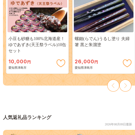
小豆も砂糖も100%北海道産！
螺鈿(らでん)うるし塗り 夫婦
ゆであずき(天王祭ラベル)10缶
箸 黒と朱溜塗
セット
10,000
26,000
円
円
愛知県津島市
愛知県津島市
人気返礼品ランキング
2026年08月09日最新