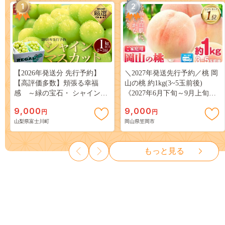
1
2
【2026年発送分 先行予約】
＼2027年発送先行予約／桃 岡
【高評価多数】頬張る幸福
山の桃 約1kg(3~5玉前後)
感 ～緑の宝石・ シャインマ
《2027年6月下旬～9月上旬頃
スカット ～ １ｋｇ以上（２～
出荷》 ご家庭用 訳あり 白桃
9,000
9,000
円
円
３房） フルーツ 山梨県産 果
岡山 はくとう スイーツ フル
山梨県富士川町
岡山県笠岡市
物 くだもの シャイン マスカ
ーツ 果物 デザート 旬 モモ も
ット ぶどう ブドウ 葡萄 大粒
も 先行予約 送料無料 果物 岡
種なし 先行予約 富士川町
山県 笠岡市 清水白桃 白鳳 白
もっと見る
10000円 一万円 9000円 九千円
麗 クール便---
kasaoka_zsy_419_100---