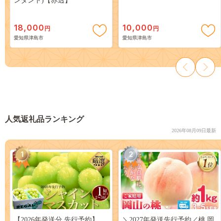
ンダント)【赤透】
18,000
10,000
円
円
愛知県津島市
愛知県津島市
人気返礼品ランキング
2026年08月09日最新
1
2
【2026年発送分 先行予約】
＼2027年発送先行予約／桃 岡