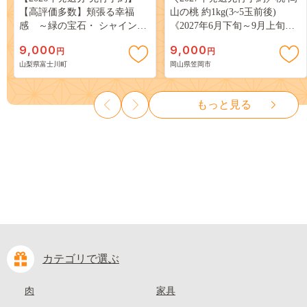
【高評価多数】頬張る幸福
山の桃 約1kg(3~5玉前後)
感 ～緑の宝石・ シャインマ
《2027年6月下旬～9月上旬頃
スカット ～ １ｋｇ以上（２～
出荷》 ご家庭用 訳あり 白桃
9,000
9,000
円
円
３房） フルーツ 山梨県産 果
岡山 はくとう スイーツ フル
山梨県富士川町
岡山県笠岡市
物 くだもの シャイン マスカ
ーツ 果物 デザート 旬 モモ も
ット ぶどう ブドウ 葡萄 大粒
も 先行予約 送料無料 果物 岡
種なし 先行予約 富士川町
山県 笠岡市 清水白桃 白鳳 白
もっと見る
10000円 一万円 9000円 九千円
麗 クール便---
kasaoka_zsy_419_100---
カテゴリで選ぶ
肉
家具