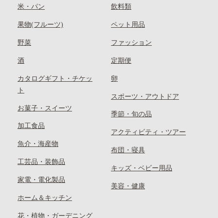
米・パン
飲料類
果物(フルーツ)
ペット用品
野菜
ファッション
酒
定期便
カタログギフト・チケッ
卵
ト
スポーツ・アウトドア
お菓子・スイーツ
季節・旬の品
加工食品
アクティビティ・ツアー
魚介・海産物
布団・寝具
工芸品・装飾品
キッズ・ベビー用品
家電・電化製品
美容・健康
ホーム＆キッチン
花・植物・ガーデニング