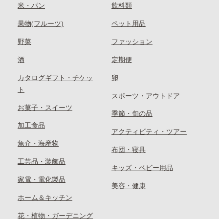
米・パン
飲料類
果物(フルーツ)
ペット用品
野菜
ファッション
酒
定期便
カタログギフト・チケッ
卵
ト
スポーツ・アウトドア
お菓子・スイーツ
季節・旬の品
加工食品
アクティビティ・ツアー
魚介・海産物
布団・寝具
工芸品・装飾品
キッズ・ベビー用品
家電・電化製品
美容・健康
ホーム＆キッチン
花・植物・ガーデニング