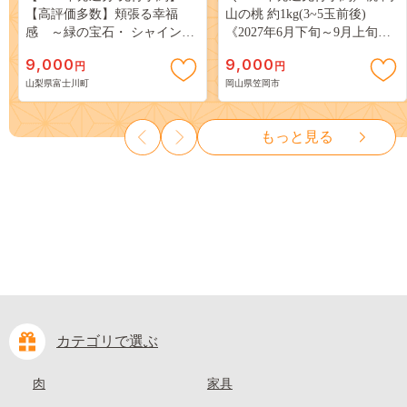
【高評価多数】頬張る幸福
山の桃 約1kg(3~5玉前後)
感 ～緑の宝石・ シャインマ
《2027年6月下旬～9月上旬頃
スカット ～ １ｋｇ以上（２～
出荷》 ご家庭用 訳あり 白桃
9,000
9,000
円
円
３房） フルーツ 山梨県産 果
岡山 はくとう スイーツ フル
山梨県富士川町
岡山県笠岡市
物 くだもの シャイン マスカ
ーツ 果物 デザート 旬 モモ も
ット ぶどう ブドウ 葡萄 大粒
も 先行予約 送料無料 果物 岡
種なし 先行予約 富士川町
山県 笠岡市 清水白桃 白鳳 白
もっと見る
10000円 一万円 9000円 九千円
麗 クール便---
kasaoka_zsy_419_100---
カテゴリで選ぶ
肉
家具