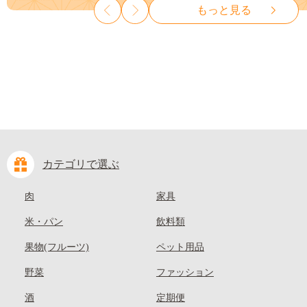
もっと見る
10000円 一万円 9000円 九千円
麗 クール便---
kasaoka_zsy_419_100---
カテゴリで選ぶ
肉
家具
米・パン
飲料類
果物(フルーツ)
ペット用品
野菜
ファッション
酒
定期便