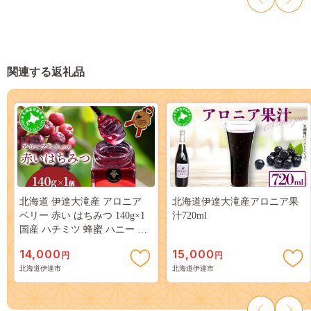
関連する返礼品
北海道 伊達大滝産 アロニア
北海道伊達大滝産アロニア果
ベリー 赤い はちみつ 140g×1
汁720ml
国産 ハチミツ 蜂蜜 ハニー 赤
はちみつ スーパーフード 北の
14,000
15,000
円
円
ハイグレード食品 ギフト 花カ
北海道伊達市
北海道伊達市
フェアイバレー 送料無料