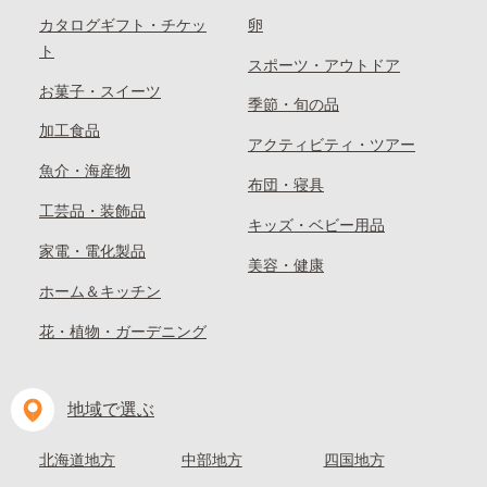
カタログギフト・チケッ
卵
ト
スポーツ・アウトドア
お菓子・スイーツ
季節・旬の品
加工食品
アクティビティ・ツアー
魚介・海産物
布団・寝具
工芸品・装飾品
キッズ・ベビー用品
家電・電化製品
美容・健康
ホーム＆キッチン
花・植物・ガーデニング
地域で選ぶ
北海道地方
中部地方
四国地方