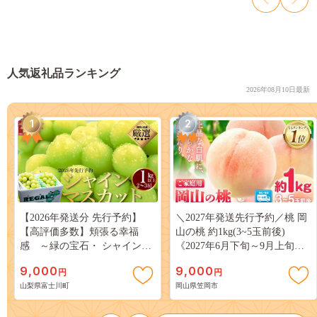
人気返礼品ランキング
2026年08月10日最新
1
2
【2026年発送分 先行予約】
＼2027年発送先行予約／桃 岡
【高評価多数】頬張る幸福
山の桃 約1kg(3~5玉前後)
感 ～緑の宝石・ シャインマ
《2027年6月下旬～9月上旬頃
スカット ～ １ｋｇ以上（２～
出荷》 ご家庭用 訳あり 白桃
9,000
9,000
円
円
３房） フルーツ 山梨県産 果
岡山 はくとう スイーツ フル
山梨県富士川町
岡山県笠岡市
物 くだもの シャイン マスカ
ーツ 果物 デザート 旬 モモ も
ット ぶどう ブドウ 葡萄 大粒
も 先行予約 送料無料 果物 岡
種なし 先行予約 富士川町
山県 笠岡市 清水白桃 白鳳 白