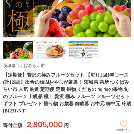
茨城県つくばみらい市
【定期便】贅沢の極みフルーツセット 【毎月1回1年コース
(計12回)】田舎の頑固おやじが厳選！ 茨城県 県産 つくばみ
らい市 人気 厳選 定期便 定期 果物 くだもの 旬 旬の果物 旬
のフルーツ 上級品 極上 贅沢 極み フルーツ フルーツセット
ギフト プレゼント 贈り物 お歳暮 御歳暮 お中元 御中元 冷蔵
[BI231-NT]
2,805,000
寄付金額
円
お気に入り