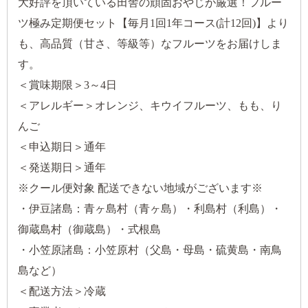
大好評を頂いている田舎の頑固おやじが厳選！フルー
ツ極み定期便セット【毎月1回1年コース(計12回)】より
も、高品質（甘さ、等級等）なフルーツをお届けしま
す。
＜賞味期限＞
3
～
4
日
＜アレルギー＞オレンジ、キウイフルーツ、もも、り
んご
＜申込期日＞通年
＜発送期日＞通年
※クール便対象 配送できない地域がございます※
・伊豆諸島：青ヶ島村（青ヶ島）・利島村（利島）・
御蔵島村（御蔵島）・式根島
・小笠原諸島：小笠原村（父島・母島・硫黄島・南鳥
島など）
＜配送方法＞冷蔵