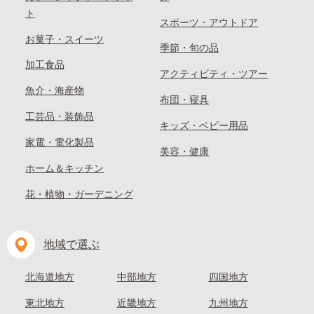
ト
スポーツ・アウトドア
お菓子・スイーツ
季節・旬の品
加工食品
アクティビティ・ツアー
魚介・海産物
布団・寝具
工芸品・装飾品
キッズ・ベビー用品
家電・電化製品
美容・健康
ホーム＆キッチン
花・植物・ガーデニング
地域で選ぶ
北海道地方
中部地方
四国地方
東北地方
近畿地方
九州地方