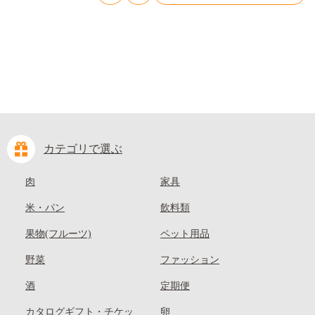
kasaoka_zsy_419_100---
カテゴリで選ぶ
肉
家具
米・パン
飲料類
果物(フルーツ)
ペット用品
野菜
ファッション
酒
定期便
カタログギフト・チケッ
卵