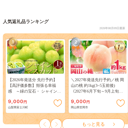
人気返礼品ランキング
2026年08月09日最新
1
2
【2026年発送分 先行予約】
＼2027年発送先行予約／桃 岡
【高評価多数】頬張る幸福
山の桃 約1kg(3~5玉前後)
感 ～緑の宝石・ シャインマ
《2027年6月下旬～9月上旬頃
スカット ～ １ｋｇ以上（２～
出荷》 ご家庭用 訳あり 白桃
9,000
9,000
円
円
３房） フルーツ 山梨県産 果
岡山 はくとう スイーツ フル
山梨県富士川町
岡山県笠岡市
物 くだもの シャイン マスカ
ーツ 果物 デザート 旬 モモ も
ット ぶどう ブドウ 葡萄 大粒
も 先行予約 送料無料 果物 岡
種なし 先行予約 富士川町
山県 笠岡市 清水白桃 白鳳 白
もっと見る
10000円 一万円 9000円 九千円
麗 クール便---