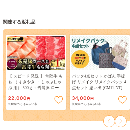
関連する返礼品
【 スピード 発送 】 常陸牛 も
バック4点セット かばん 手提
も （ すきやき ・ しゃぶしゃ
げ リメイク リメイクバック 4
ぶ 用） 500ｇ + 秀麗豚 ロース
点セット 思い出 [CM11-NT]
（ すきやき ・ しゃぶしゃぶ
22,000
34,000
円
円
用） 500ｇ (茨城県共通返礼
茨城県つくばみらい市
茨城県つくばみらい市
品) [AI03-NT]