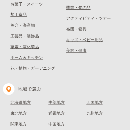
お菓子・スイーツ
季節・旬の品
加工食品
アクティビティ・ツアー
魚介・海産物
布団・寝具
工芸品・装飾品
キッズ・ベビー用品
家電・電化製品
美容・健康
ホーム＆キッチン
花・植物・ガーデニング
地域で選ぶ
北海道地方
中部地方
四国地方
東北地方
近畿地方
九州地方
関東地方
中国地方