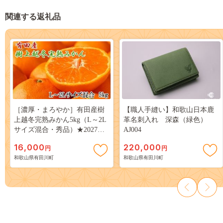
関連する返礼品
［濃厚・まろやか］有田産樹
【職人手縫い】和歌山日本鹿
上越冬完熟みかん5kg（L～2L
革名刺入れ 深森（緑色）
サイズ混合・秀品）★2027年1
AJ004
月下旬頃より順次発送 BZ054
16,000
220,000
円
円
和歌山県有田川町
和歌山県有田川町