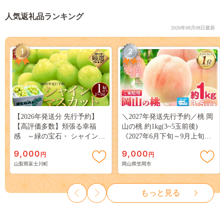
人気返礼品ランキング
2026年08月08日最新
1
2
【2026年発送分 先行予約】
＼2027年発送先行予約／桃 岡
【高評価多数】頬張る幸福
山の桃 約1kg(3~5玉前後)
感 ～緑の宝石・ シャインマ
《2027年6月下旬～9月上旬頃
スカット ～ １ｋｇ以上（２～
出荷》 ご家庭用 訳あり 白桃
9,000
9,000
円
円
３房） フルーツ 山梨県産 果
岡山 はくとう スイーツ フル
山梨県富士川町
岡山県笠岡市
物 くだもの シャイン マスカ
ーツ 果物 デザート 旬 モモ も
ット ぶどう ブドウ 葡萄 大粒
も 先行予約 送料無料 果物 岡
種なし 先行予約 富士川町
山県 笠岡市 清水白桃 白鳳 白
もっと見る
10000円 一万円 9000円 九千円
麗 クール便---
kasaoka_zsy_419_100---