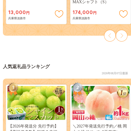
MAXシャフト（S）
13,000
174,000
円
円
兵庫県淡路市
兵庫県淡路市
人気返礼品ランキング
2026年08月07日最新
1
2
【2026年発送分 先行予約】
＼2027年発送先行予約／桃 岡