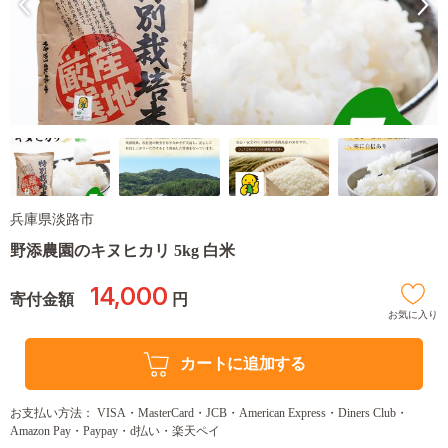
兵庫県淡路市
野添農園のキヌヒカリ 5kg 白米
14,000
寄付金額
円
お気に入り
カートに追加する
お支払い方法： VISA・MasterCard・JCB・American Express・Diners Club・
Amazon Pay・Paypay・d払い・楽天ペイ