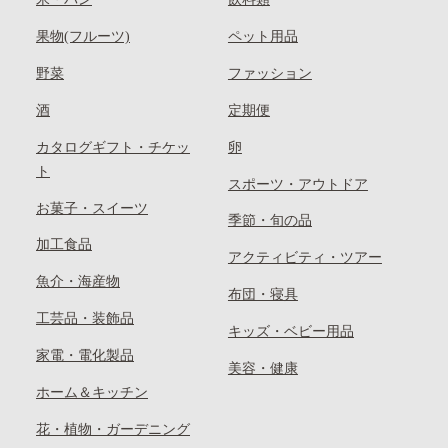
果物(フルーツ)
ペット用品
野菜
ファッション
酒
定期便
カタログギフト・チケッ
卵
ト
スポーツ・アウトドア
お菓子・スイーツ
季節・旬の品
加工食品
アクティビティ・ツアー
魚介・海産物
布団・寝具
工芸品・装飾品
キッズ・ベビー用品
家電・電化製品
美容・健康
ホーム＆キッチン
花・植物・ガーデニング