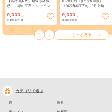
【高評価多数】頬張る幸福
山の桃 約1kg(3~5玉前後)
感 ～緑の宝石・ シャインマ
《2027年6月下旬～9月上旬頃
スカット ～ １ｋｇ以上（２～
出荷》 ご家庭用 訳あり 白桃
9,000
9,000
円
円
３房） フルーツ 山梨県産 果
岡山 はくとう スイーツ フル
山梨県富士川町
岡山県笠岡市
物 くだもの シャイン マスカ
ーツ 果物 デザート 旬 モモ も
ット ぶどう ブドウ 葡萄 大粒
も 先行予約 送料無料 果物 岡
種なし 先行予約 富士川町
山県 笠岡市 清水白桃 白鳳 白
もっと見る
10000円 一万円 9000円 九千円
麗 クール便---
kasaoka_zsy_419_100---
カテゴリで選ぶ
肉
家具
米・パン
飲料類