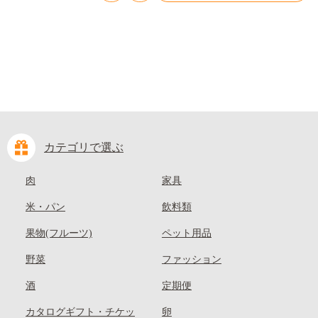
kasaoka_zsy_419_100---
カテゴリで選ぶ
肉
家具
米・パン
飲料類
果物(フルーツ)
ペット用品
野菜
ファッション
酒
定期便
カタログギフト・チケッ
卵