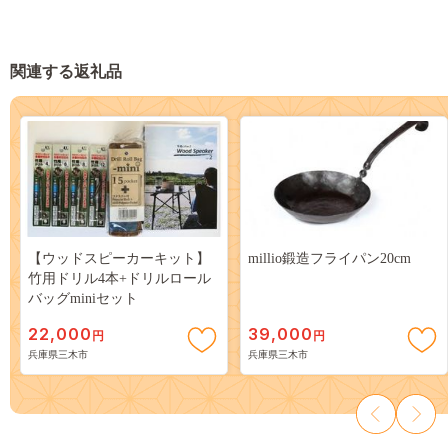
関連する返礼品
【ウッドスピーカーキット】
millio鍛造フライパン20cm
竹用ドリル4本+ドリルロール
バッグminiセット
22,000
39,000
円
円
兵庫県三木市
兵庫県三木市