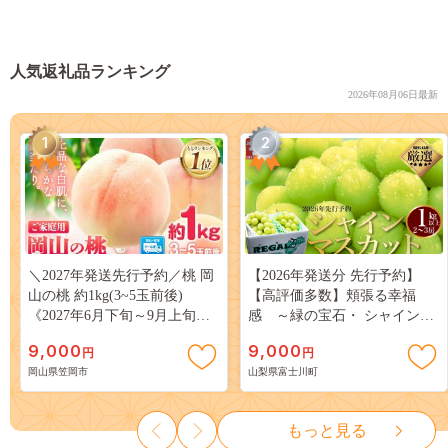
人気返礼品ランキング
2026年08月06日最新
1
2
＼2027年発送先行予約／桃 岡
【2026年発送分 先行予約】
山の桃 約1kg(3~5玉前後)
【高評価多数】頬張る幸福
《2027年6月下旬～9月上旬頃
感 ～緑の宝石・ シャインマ
出荷》 ご家庭用 訳あり 白桃
スカット ～ １ｋｇ以上（２～
9,000
9,000
円
円
岡山 はくとう スイーツ フル
３房） フルーツ 山梨県産 果
岡山県笠岡市
山梨県富士川町
ーツ 果物 デザート 旬 モモ も
物 くだもの シャイン マスカ
も 先行予約 送料無料 果物 岡
ット ぶどう ブドウ 葡萄 大粒
山県 笠岡市 清水白桃 白鳳 白
種なし 先行予約 富士川町
もっと見る
麗 クール便---
10000円 一万円 9000円 九千円