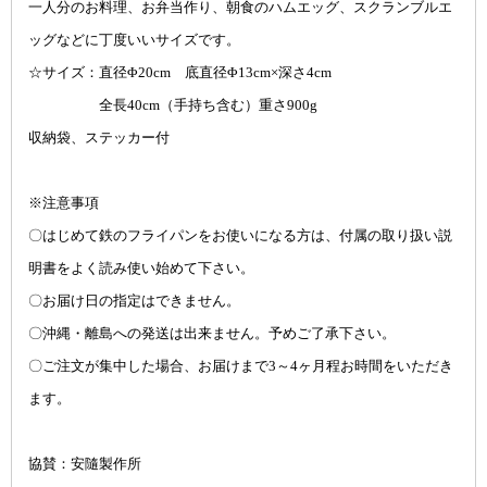
一人分のお料理、お弁当作り、朝食のハムエッグ、スクランブルエ
ッグなどに丁度いいサイズです。
☆サイズ：直径Φ20cm 底直径Φ13cm×深さ4cm
全長40cm（手持ち含む）重さ900g
収納袋、ステッカー付
※注意事項
〇はじめて鉄のフライパンをお使いになる方は、付属の取り扱い説
明書をよく読み使い始めて下さい。
〇お届け日の指定はできません。
〇沖縄・離島への発送は出来ません。予めご了承下さい。
〇ご注文が集中した場合、お届けまで3～4ヶ月程お時間をいただき
ます。
協賛：安隨製作所