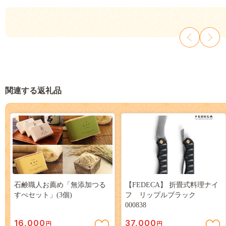
関連する返礼品
石鹸職人お薦め「無添加つる
【FEDECA】 折畳式料理ナイ
すべセット」(3個)
フ リップルブラック
000838
16,000
37,000
円
円