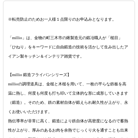
※転売防止のためお一人様１点限りのお申込みとなります。
「millio」は、金物の町三木市の鍬製造元の鍛冶職人が「槌目」
「ひねり」をキーワードに自由鍛造の技術を活かして生み出したア
イアン製キッチン＆インテリア雑貨です。
【millio 鍛造フライパンシリーズ】
millioの調理道具は、金槌と木槌を用いて、一枚の平らな鉄板を高
温に熱し、何度も何度も打ち叩いて立体的な形に成形していきます
（鍛造）。そのため、鉄の素材自体が鍛えられ耐久性が上がり、永
くお使いいただけます。
熱伝導率が非常に高く、鍛造により鉄自体が高密度になるので蓄熱
性が上がり、厚みのあるお肉を余熱でじっくり火を通すことも出来