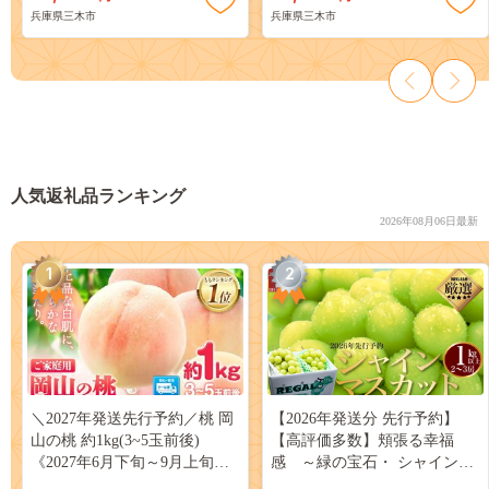
兵庫県三木市
兵庫県三木市
人気返礼品ランキング
2026年08月06日最新
1
2
＼2027年発送先行予約／桃 岡
【2026年発送分 先行予約】
山の桃 約1kg(3~5玉前後)
【高評価多数】頬張る幸福
《2027年6月下旬～9月上旬頃
感 ～緑の宝石・ シャインマ
出荷》 ご家庭用 訳あり 白桃
スカット ～ １ｋｇ以上（２～