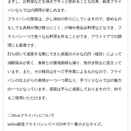
ますし、お野菜などを強火でサッと炒めることも出来、鍛造フライ
パンならではの調理が楽しめます。
フライパンの形状は、少し深めの作りにしていますので、炒めもの
をしても具材が飛び散りにくく、汁物や煮込み料理などもでき、フ
ライパン一つで色々なお料理を作ることができ、アウトドアでの調
理にも最適です。
打ち叩いて成形する際にできた表面の小さな凸凹（槌目）によって
油馴染みが良く、食材との接地面積も減り、焦付き防止に役立って
います。また、その槌目はすべて手作業によるものなので、フライ
パンの仕上がりの表情が一つ一つ異なり、手づくりならではの魅力
の一つとなっています。底面は平らに成形しておりますので、IHで
もご使用いただけます。
〇20cmフライパンについて
millio鍛造フライパンシリーズの中で一番小さなサイズ。