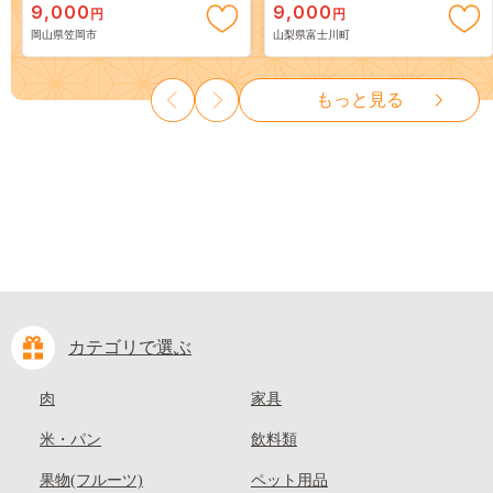
9,000
9,000
円
円
岡山 はくとう スイーツ フル
３房） フルーツ 山梨県産 果
岡山県笠岡市
山梨県富士川町
ーツ 果物 デザート 旬 モモ も
物 くだもの シャイン マスカ
も 先行予約 送料無料 果物 岡
ット ぶどう ブドウ 葡萄 大粒
山県 笠岡市 清水白桃 白鳳 白
種なし 先行予約 富士川町
もっと見る
麗 クール便---
10000円 一万円 9000円 九千円
kasaoka_zsy_419_100---
カテゴリで選ぶ
肉
家具
米・パン
飲料類
果物(フルーツ)
ペット用品