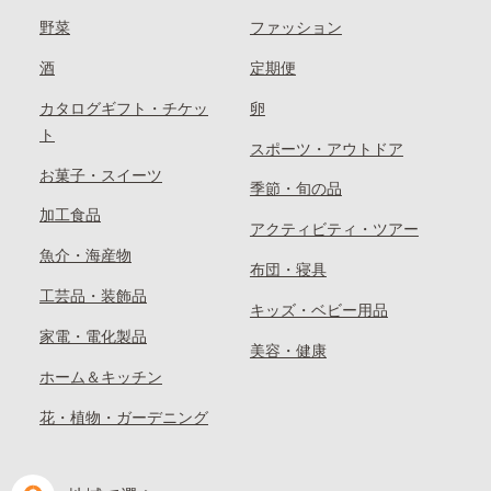
野菜
ファッション
酒
定期便
カタログギフト・チケッ
卵
ト
スポーツ・アウトドア
お菓子・スイーツ
季節・旬の品
加工食品
アクティビティ・ツアー
魚介・海産物
布団・寝具
工芸品・装飾品
キッズ・ベビー用品
家電・電化製品
美容・健康
ホーム＆キッチン
花・植物・ガーデニング