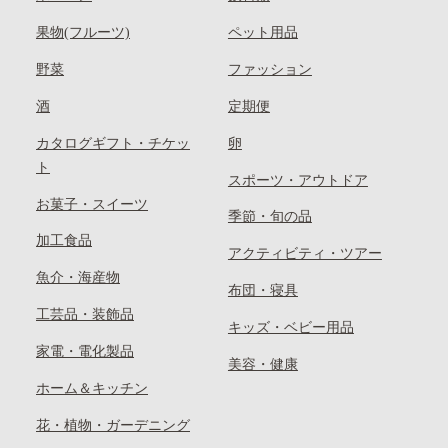
果物(フルーツ)
ペット用品
野菜
ファッション
酒
定期便
カタログギフト・チケッ
卵
ト
スポーツ・アウトドア
お菓子・スイーツ
季節・旬の品
加工食品
アクティビティ・ツアー
魚介・海産物
布団・寝具
工芸品・装飾品
キッズ・ベビー用品
家電・電化製品
美容・健康
ホーム＆キッチン
花・植物・ガーデニング