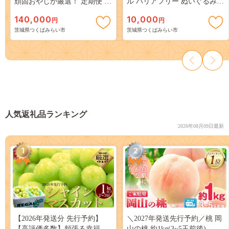
頑固おやじが厳選！ 定期便 フ
ル バリアフリー ぬいぐるみ
ルーツ 果物 厳選 季節 旬
みらいりんぞう マスコット ゆ
140,000
10,000
円
円
[BI366-NT]
るキャラ [CM30-NT]
茨城県つくばみらい市
茨城県つくばみらい市
人気返礼品ランキング
2026年08月09日最新
1
2
【2026年発送分 先行予約】
＼2027年発送先行予約／桃 岡
【高評価多数】頬張る幸福
山の桃 約1kg(3~5玉前後)