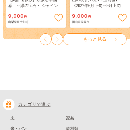
感 ～緑の宝石・ シャインマ
《2027年6月下旬～9月上旬頃
スカット ～ １ｋｇ以上（２～
出荷》 ご家庭用 訳あり 白桃
9,000
9,000
円
円
３房） フルーツ 山梨県産 果
岡山 はくとう スイーツ フル
山梨県富士川町
岡山県笠岡市
物 くだもの シャイン マスカ
ーツ 果物 デザート 旬 モモ も
ット ぶどう ブドウ 葡萄 大粒
も 先行予約 送料無料 果物 岡
種なし 先行予約 富士川町
山県 笠岡市 清水白桃 白鳳 白
もっと見る
10000円 一万円 9000円 九千円
麗 クール便---
kasaoka_zsy_419_100---
カテゴリで選ぶ
肉
家具
米・パン
飲料類