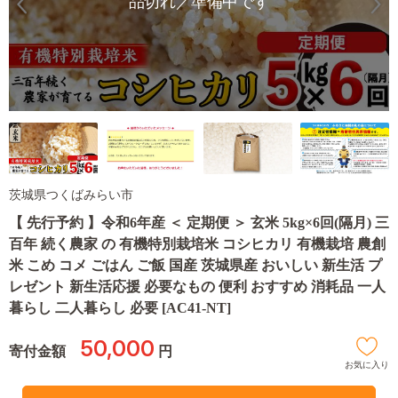
品切れ／準備中です
茨城県つくばみらい市
【 先行予約 】令和6年産 ＜ 定期便 ＞ 玄米 5kg×6回(隔月) 三
百年 続く農家 の 有機特別栽培米 コシヒカリ 有機栽培 農創
米 こめ コメ ごはん ご飯 国産 茨城県産 おいしい 新生活 プ
レゼント 新生活応援 必要なもの 便利 おすすめ 消耗品 一人
暮らし 二人暮らし 必要 [AC41-NT]
50,000
寄付金額
円
お気に入り