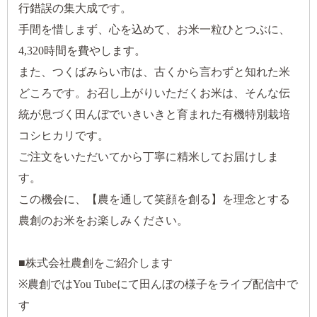
行錯誤の集大成です。
手間を惜しまず、心を込めて、お米一粒ひとつぶに、
4,320
時間を費やします。
また、つくばみらい市は、古くから言わずと知れた米
どころです。お召し上がりいただくお米は、そんな伝
統が息づく田んぼでいきいきと育まれた有機特別栽培
コシヒカリです。
ご注文をいただいてから丁寧に精米してお届けしま
す。
この機会に、【農を通して笑顔を創る】を理念とする
農創のお米をお楽しみください。
■
株式会社農創をご紹介します
※農創では
You Tube
にて田んぼの様子をライブ配信中で
す