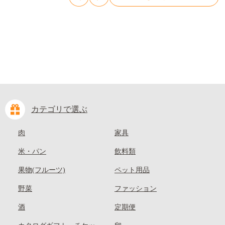
kasaoka_zsy_419_100---
カテゴリで選ぶ
肉
家具
米・パン
飲料類
果物(フルーツ)
ペット用品
野菜
ファッション
酒
定期便