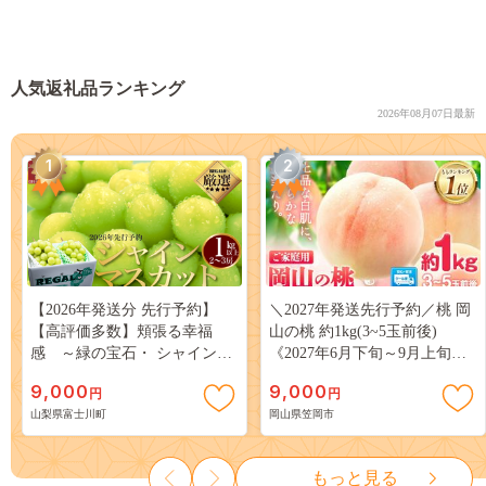
人気返礼品ランキング
2026年08月07日最新
1
2
【2026年発送分 先行予約】
＼2027年発送先行予約／桃 岡
【高評価多数】頬張る幸福
山の桃 約1kg(3~5玉前後)
感 ～緑の宝石・ シャインマ
《2027年6月下旬～9月上旬頃
スカット ～ １ｋｇ以上（２～
出荷》 ご家庭用 訳あり 白桃
9,000
9,000
円
円
３房） フルーツ 山梨県産 果
岡山 はくとう スイーツ フル
山梨県富士川町
岡山県笠岡市
物 くだもの シャイン マスカ
ーツ 果物 デザート 旬 モモ も
ット ぶどう ブドウ 葡萄 大粒
も 先行予約 送料無料 果物 岡
種なし 先行予約 富士川町
山県 笠岡市 清水白桃 白鳳 白
もっと見る
10000円 一万円 9000円 九千円
麗 クール便---