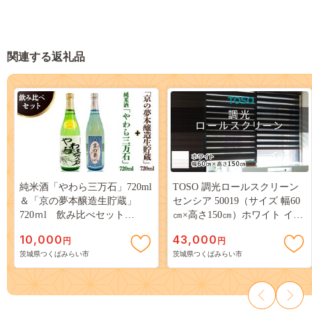
関連する返礼品
純米酒「やわら三万石」720ml
TOSO 調光ロールスクリーン
＆「京の夢本醸造生貯蔵」
センシア 50019（サイズ 幅60
720ｍl 飲み比べセット
㎝×高さ150㎝）ホワイト イン
[B009-NT]
テリア トーソー ［BD111-
10,000
43,000
円
円
NT］
茨城県つくばみらい市
茨城県つくばみらい市