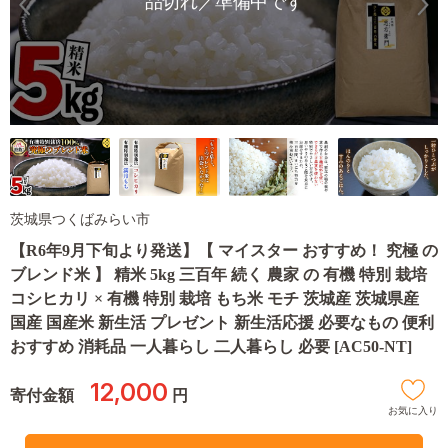
品切れ／準備中です
茨城県つくばみらい市
【R6年9月下旬より発送】【 マイスター おすすめ！ 究極 の
ブレンド米 】 精米 5kg 三百年 続く 農家 の 有機 特別 栽培
コシヒカリ × 有機 特別 栽培 もち米 モチ 茨城産 茨城県産
国産 国産米 新生活 プレゼント 新生活応援 必要なもの 便利
おすすめ 消耗品 一人暮らし 二人暮らし 必要 [AC50-NT]
12,000
寄付金額
円
お気に入り