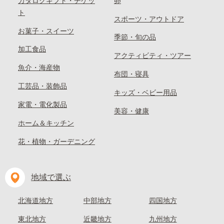
カタログギフト・チケッ
卵
ト
スポーツ・アウトドア
お菓子・スイーツ
季節・旬の品
加工食品
アクティビティ・ツアー
魚介・海産物
布団・寝具
工芸品・装飾品
キッズ・ベビー用品
家電・電化製品
美容・健康
ホーム＆キッチン
花・植物・ガーデニング
地域で選ぶ
北海道地方
中部地方
四国地方
東北地方
近畿地方
九州地方