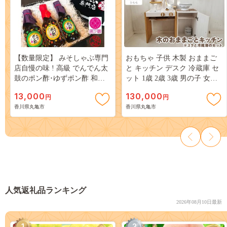
【数量限定】 みそしゃぶ専門
おもちゃ 子供 木製 おままご
店自慢の味 ! 高級 でんでん太
と キッチン デスク 冷蔵庫 セ
鼓のポン酢･ゆずポン酢 和三
ット 1歳 2歳 3歳 男の子 女の
盆糖使用 300ml × 3本 セット
子 卓上 ウッディ 日用品 雑貨
13,000
130,000
円
円
玩具 安心 安全 子ども キッズ
香川県丸亀市
香川県丸亀市
木 木製おもちゃ 木製玩具 ナ
チュラル 誕生日 プレゼント
お祝い 七五三 バースデー 香
川県 丸亀市
人気返礼品ランキング
2026年08月10日最新
1
2