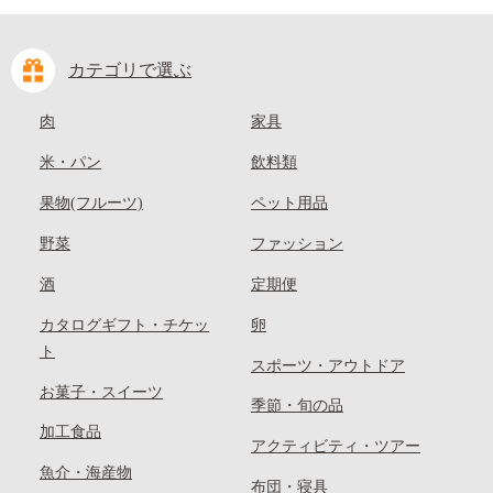
カテゴリで選ぶ
肉
家具
米・パン
飲料類
果物(フルーツ)
ペット用品
野菜
ファッション
酒
定期便
カタログギフト・チケッ
卵
ト
スポーツ・アウトドア
お菓子・スイーツ
季節・旬の品
加工食品
アクティビティ・ツアー
魚介・海産物
布団・寝具