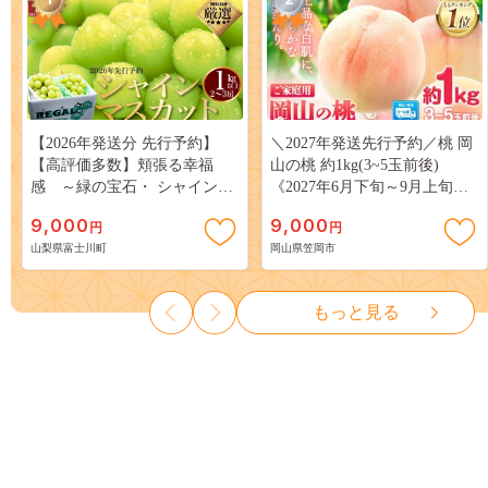
【2026年発送分 先行予約】
＼2027年発送先行予約／桃 岡
【高評価多数】頬張る幸福
山の桃 約1kg(3~5玉前後)
感 ～緑の宝石・ シャインマ
《2027年6月下旬～9月上旬頃
スカット ～ １ｋｇ以上（２～
出荷》 ご家庭用 訳あり 白桃
9,000
9,000
円
円
３房） フルーツ 山梨県産 果
岡山 はくとう スイーツ フル
山梨県富士川町
岡山県笠岡市
物 くだもの シャイン マスカ
ーツ 果物 デザート 旬 モモ も
ット ぶどう ブドウ 葡萄 大粒
も 先行予約 送料無料 果物 岡
種なし 先行予約 富士川町
山県 笠岡市 清水白桃 白鳳 白
もっと見る
10000円 一万円 9000円 九千円
麗 クール便---
kasaoka_zsy_419_100---