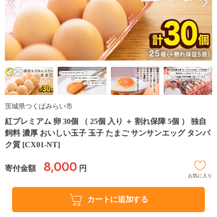
茨城県つくばみらい市
紅プレミアム 卵 30個 （ 25個 入り ＋ 割れ保障 5個 ） 独自
飼料 濃厚 おいしい玉子 玉子 たまご サンサンエッグ タンパ
ク質 [CX01-NT]
8,000
寄付金額
円
お気に入り
カートに追加する