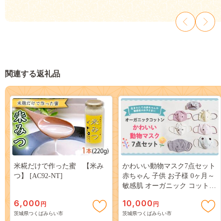
関連する返礼品
米糀だけで作った蜜 【米み
かわいい動物マスク7点セット
つ】 [AC92-NT]
赤ちゃん 子供 お子様 0ヶ月～
敏感肌 オーガニック コットン
やわらかい 通園 通学 お出か
6,000
10,000
円
円
け プレゼント [CM15-NT]
茨城県つくばみらい市
茨城県つくばみらい市