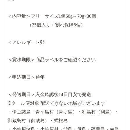
＜内容量＞フリーサイズ1個60g～70g×30個
（25個入り＋割れ保障5個）
＜アレルギー＞卵
＜賞味期限＞商品ラベルをご確認ください
＜申込期日＞通年
＜発送期日＞入金確認後14日目安で発送
※クール便対象 配送できない地域がございます
・伊豆諸島：青ヶ島村（青ヶ島）・利島村（利島）・
御蔵島村（御蔵島）・式根島
・小笠原諸島：小笠原村（父島・母島・硫黄島・南鳥