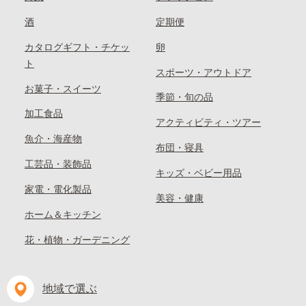
酒
定期便
カタログギフト・チケッ
卵
ト
スポーツ・アウトドア
お菓子・スイーツ
季節・旬の品
加工食品
アクティビティ・ツアー
魚介・海産物
布団・寝具
工芸品・装飾品
キッズ・ベビー用品
家電・電化製品
美容・健康
ホーム＆キッチン
花・植物・ガーデニング
地域で選ぶ