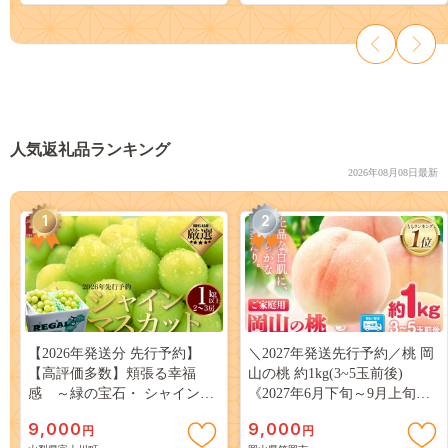
人気返礼品ランキング
2026年08月08日最新
1
2
【2026年発送分 先行予約】
＼2027年発送先行予約／桃 岡
【高評価多数】頬張る幸福
山の桃 約1kg(3~5玉前後)
感 ～緑の宝石・ シャインマ
《2027年6月下旬～9月上旬頃
スカット ～ １ｋｇ以上（２～
出荷》 ご家庭用 訳あり 白桃
9,000
9,000
円
円
３房） フルーツ 山梨県産 果
岡山 はくとう スイーツ フル