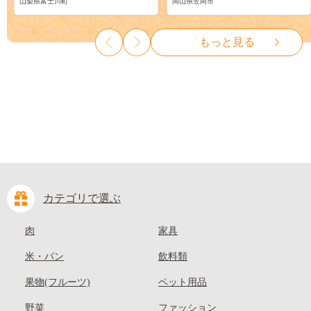
山梨県富士川町
岡山県笠岡市
物 くだもの シャイン マスカ
ーツ 果物 デザート 旬 モモ も
ット ぶどう ブドウ 葡萄 大粒
も 先行予約 送料無料 果物 岡
種なし 先行予約 富士川町
山県 笠岡市 清水白桃 白鳳 白
もっと見る
10000円 一万円 9000円 九千円
麗 クール便---
kasaoka_zsy_419_100---
カテゴリで選ぶ
肉
家具
米・パン
飲料類
果物(フルーツ)
ペット用品
野菜
ファッション