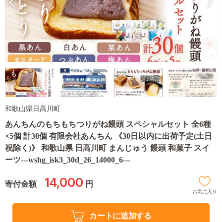
和歌山県日高川町
あんちんのもちもちつりがね饅頭 スペシャルセット 全6種
×5個 計30個 有限会社あんちん 《30日以内に出荷予定(土日
祝除く)》 和歌山県 日高川町 まんじゅう 饅頭 和菓子 スイ
ーツ---wshg_isk3_30d_26_14000_6---
14,000
寄付金額
円
お気に入り
カートに追加する