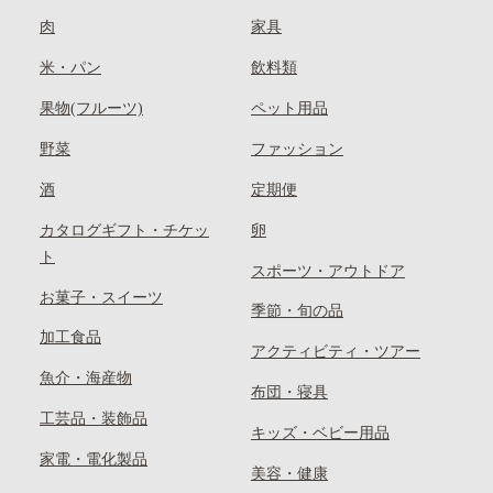
肉
家具
米・パン
飲料類
果物(フルーツ)
ペット用品
野菜
ファッション
酒
定期便
カタログギフト・チケッ
卵
ト
スポーツ・アウトドア
お菓子・スイーツ
季節・旬の品
加工食品
アクティビティ・ツアー
魚介・海産物
布団・寝具
工芸品・装飾品
キッズ・ベビー用品
家電・電化製品
美容・健康