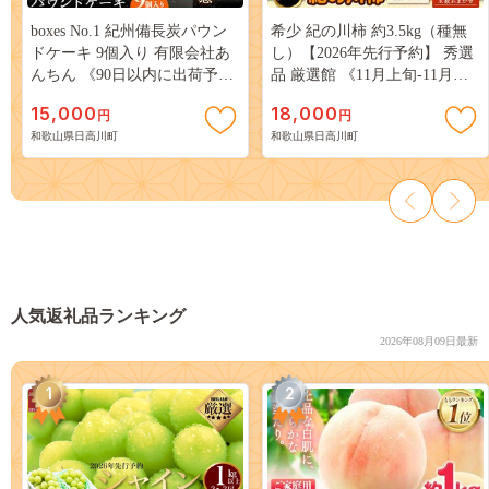
boxes No.1 紀州備長炭パウン
希少 紀の川柿 約3.5kg（種無
ドケーキ 9個入り 有限会社あ
し）【2026年先行予約】 秀選
んちん 《90日以内に出荷予定
品 厳選館 《11月上旬-11月中
(土日祝除く)》 和歌山県 日高
旬出荷》 和歌山県 日高川町
15,000
18,000
円
円
川町 パウンドケーキ 洋菓子
柿 カキ かき ジューシー フル
和歌山県日高川町
和歌山県日高川町
備長炭 スイーツ---
ーツ---
wshg_isk4_90d_26_15000_9---
wshg_tmt251_11j11c_25_18000_4
--
人気返礼品ランキング
2026年08月09日最新
1
2