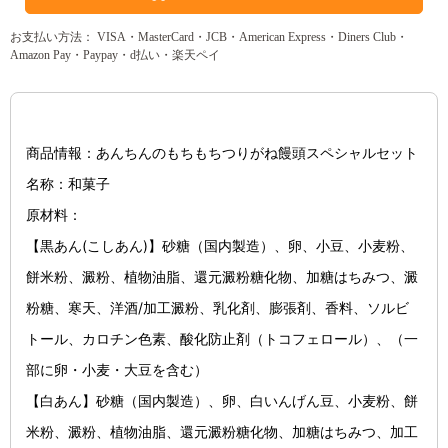
お支払い方法： VISA・MasterCard・JCB・American Express・Diners Club・
Amazon Pay・Paypay・d払い・楽天ペイ
商品情報：あんちんのもちもちつりがね饅頭スペシャルセット
名称：和菓子
原材料：
【黒あん(こしあん)】砂糖（国内製造）、卵、小豆、小麦粉、
餅米粉、澱粉、植物油脂、還元澱粉糖化物、加糖はちみつ、澱
粉糖、寒天、洋酒/加工澱粉、乳化剤、膨張剤、香料、ソルビ
トール、カロチン色素、酸化防止剤（トコフェロール）、（一
部に卵・小麦・大豆を含む）
【白あん】砂糖（国内製造）、卵、白いんげん豆、小麦粉、餅
米粉、澱粉、植物油脂、還元澱粉糖化物、加糖はちみつ、加工