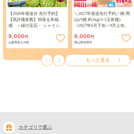
【2026年発送分 先行予約】
＼2027年発送先行予約／桃 岡
【高評価多数】頬張る幸福
山の桃 約1kg(3~5玉前後)
感 ～緑の宝石・ シャインマ
《2027年6月下旬～9月上旬頃
スカット ～ １ｋｇ以上（２～
出荷》 ご家庭用 訳あり 白桃
9,000
9,000
円
円
３房） フルーツ 山梨県産 果
岡山 はくとう スイーツ フル
山梨県富士川町
岡山県笠岡市
物 くだもの シャイン マスカ
ーツ 果物 デザート 旬 モモ も
ット ぶどう ブドウ 葡萄 大粒
も 先行予約 送料無料 果物 岡
種なし 先行予約 富士川町
山県 笠岡市 清水白桃 白鳳 白
もっと見る
10000円 一万円 9000円 九千円
麗 クール便---
kasaoka_zsy_419_100---
カテゴリで選ぶ