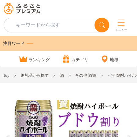
メニュー
注目ワード
ランキング
カテゴリ
地域
Top
返礼品から探す
酒
その他 酒類
＜宝 焼酎ハイボー