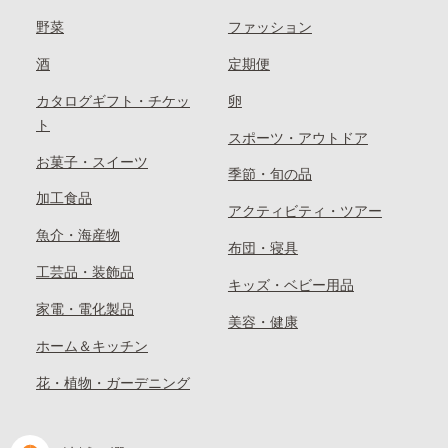
野菜
ファッション
酒
定期便
カタログギフト・チケッ
卵
ト
スポーツ・アウトドア
お菓子・スイーツ
季節・旬の品
加工食品
アクティビティ・ツアー
魚介・海産物
布団・寝具
工芸品・装飾品
キッズ・ベビー用品
家電・電化製品
美容・健康
ホーム＆キッチン
花・植物・ガーデニング