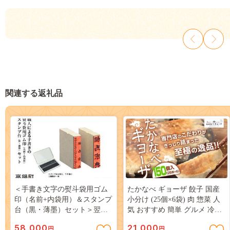
関連する返礼品
＜手書き文字の熨斗袋用ゴム
たかなべ ギョーザ 餃子 国産
印（名前+内袋用）＆スタンプ
小分け (25個×6袋) 肉 惣菜 人
台（黒・薄墨）セット＞翌月
気 おすすめ 簡単 グルメ 冷凍
末迄に順次出荷
豚肉 野菜 加工品
58,000
21,000
円
円