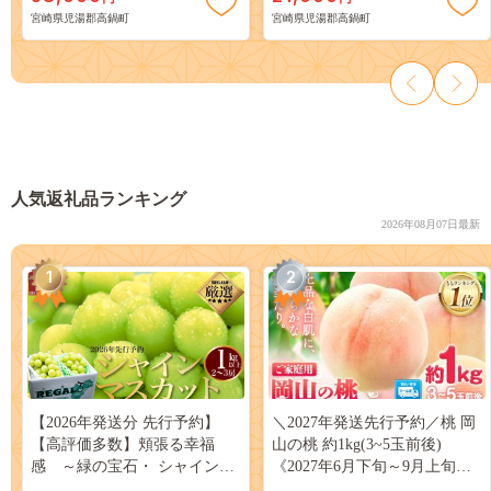
【c021_su_x2】
宮崎県児湯郡高鍋町
宮崎県児湯郡高鍋町
人気返礼品ランキング
2026年08月07日最新
1
2
【2026年発送分 先行予約】
＼2027年発送先行予約／桃 岡
【高評価多数】頬張る幸福
山の桃 約1kg(3~5玉前後)
感 ～緑の宝石・ シャインマ
《2027年6月下旬～9月上旬頃
スカット ～ １ｋｇ以上（２～
出荷》 ご家庭用 訳あり 白桃