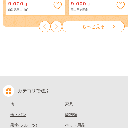
9,000
9,000
円
円
３房） フルーツ 山梨県産 果
岡山 はくとう スイーツ フル
山梨県富士川町
岡山県笠岡市
物 くだもの シャイン マスカ
ーツ 果物 デザート 旬 モモ も
ット ぶどう ブドウ 葡萄 大粒
も 先行予約 送料無料 果物 岡
種なし 先行予約 富士川町
山県 笠岡市 清水白桃 白鳳 白
もっと見る
10000円 一万円 9000円 九千円
麗 クール便---
kasaoka_zsy_419_100---
カテゴリで選ぶ
肉
家具
米・パン
飲料類
果物(フルーツ)
ペット用品