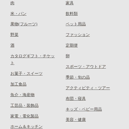
肉
家具
米・パン
飲料類
果物(フルーツ)
ペット用品
野菜
ファッション
酒
定期便
カタログギフト・チケッ
卵
ト
スポーツ・アウトドア
お菓子・スイーツ
季節・旬の品
加工食品
アクティビティ・ツアー
魚介・海産物
布団・寝具
工芸品・装飾品
キッズ・ベビー用品
家電・電化製品
美容・健康
ホーム＆キッチン