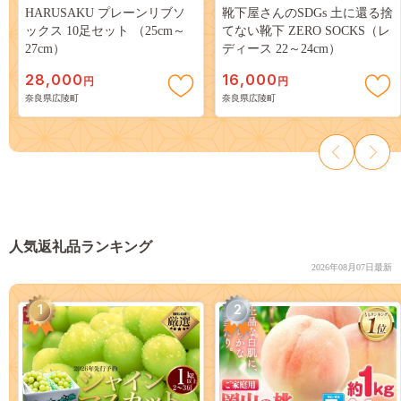
HARUSAKU プレーンリブソ
靴下屋さんのSDGs 土に還る捨
ックス 10足セット （25cm～
てない靴下 ZERO SOCKS（レ
27cm）
ディース 22～24cm）
28,000
16,000
円
円
奈良県広陵町
奈良県広陵町
人気返礼品ランキング
2026年08月07日最新
1
2