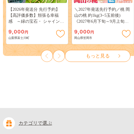
【2026年発送分 先行予約】
＼2027年発送先行予約／桃 岡
【高評価多数】頬張る幸福
山の桃 約1kg(3~5玉前後)
感 ～緑の宝石・ シャインマ
《2027年6月下旬～9月上旬頃
スカット ～ １ｋｇ以上（２～
出荷》 ご家庭用 訳あり 白桃
9,000
9,000
円
円
３房） フルーツ 山梨県産 果
岡山 はくとう スイーツ フル
山梨県富士川町
岡山県笠岡市
物 くだもの シャイン マスカ
ーツ 果物 デザート 旬 モモ も
ット ぶどう ブドウ 葡萄 大粒
も 先行予約 送料無料 果物 岡
種なし 先行予約 富士川町
山県 笠岡市 清水白桃 白鳳 白
もっと見る
10000円 一万円 9000円 九千円
麗 クール便---
kasaoka_zsy_419_100---
カテゴリで選ぶ