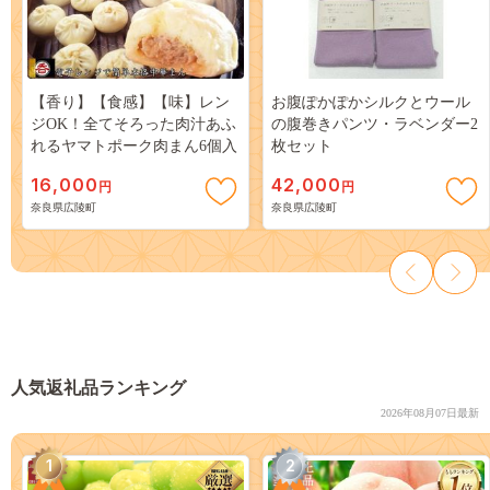
【香り】【食感】【味】レン
お腹ぽかぽかシルクとウール
ジOK！全てそろった肉汁あふ
の腹巻きパンツ・ラベンダー2
れるヤマトポーク肉まん6個入
枚セット
16,000
42,000
円
円
奈良県広陵町
奈良県広陵町
人気返礼品ランキング
2026年08月07日最新
1
2