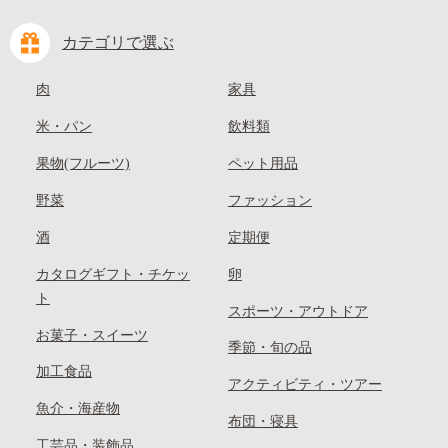
カテゴリで選ぶ
肉
家具
米・パン
飲料類
果物(フルーツ)
ペット用品
野菜
ファッション
酒
定期便
カタログギフト・チケッ
卵
ト
スポーツ・アウトドア
お菓子・スイーツ
季節・旬の品
加工食品
アクティビティ・ツアー
魚介・海産物
布団・寝具
工芸品・装飾品