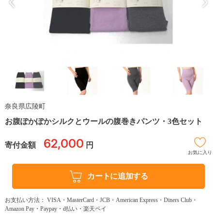
奈良県広陵町
お腹ぽかぽかシルクとウールの腹巻きパンツ・3色セット
62,000
寄付金額
円
お気に入り
カートに追加する
お支払い方法： VISA・MasterCard・JCB・American Express・Diners Club・
Amazon Pay・Paypay・d払い・楽天ペイ