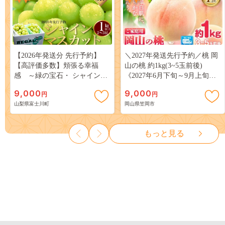
【2026年発送分 先行予約】
＼2027年発送先行予約／桃 岡
【高評価多数】頬張る幸福
山の桃 約1kg(3~5玉前後)
感 ～緑の宝石・ シャインマ
《2027年6月下旬～9月上旬頃
スカット ～ １ｋｇ以上（２～
出荷》 ご家庭用 訳あり 白桃
9,000
9,000
円
円
３房） フルーツ 山梨県産 果
岡山 はくとう スイーツ フル
山梨県富士川町
岡山県笠岡市
物 くだもの シャイン マスカ
ーツ 果物 デザート 旬 モモ も
ット ぶどう ブドウ 葡萄 大粒
も 先行予約 送料無料 果物 岡
種なし 先行予約 富士川町
山県 笠岡市 清水白桃 白鳳 白
もっと見る
10000円 一万円 9000円 九千円
麗 クール便---
kasaoka_zsy_419_100---