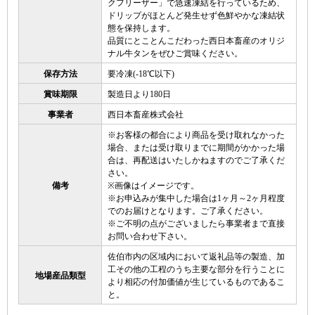
クフリーザー」で急速凍結を行っているため、
ドリップがほとんど発生せず色鮮やかな凍結状
態を保持します。
品質にとことんこだわった西日本畜産のオリジ
ナル牛タンをぜひご賞味ください。
保存方法
要冷凍(-18℃以下)
賞味期限
製造日より180日
事業者
西日本畜産株式会社
※お客様の都合により商品を受け取れなかった
場合、または受け取りまでに期間がかかった場
合は、再配送はいたしかねますのでご了承くだ
さい。
備考
※画像はイメージです。
※お申込みが集中した場合は1ヶ月～2ヶ月程度
でのお届けとなります。ご了承ください。
※ご不明の点がございましたら事業者まで直接
お問い合わせ下さい。
佐伯市内の区域内において返礼品等の製造、加
工その他の工程のうち主要な部分を行うことに
地場産品類型
より相応の付加価値が生じているものであるこ
と。