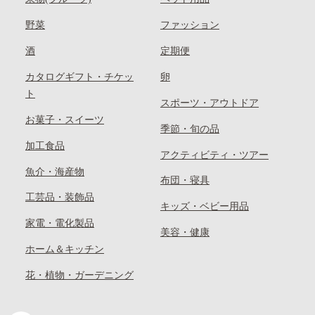
野菜
ファッション
酒
定期便
カタログギフト・チケッ
卵
ト
スポーツ・アウトドア
お菓子・スイーツ
季節・旬の品
加工食品
アクティビティ・ツアー
魚介・海産物
布団・寝具
工芸品・装飾品
キッズ・ベビー用品
家電・電化製品
美容・健康
ホーム＆キッチン
花・植物・ガーデニング