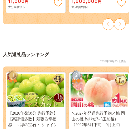
11,000
1,600,000
円
円
県 佐伯市【DH239】【(株)ネ
ナル 1点もの インテリア 大分
大分県佐伯市
大分県佐伯市
クサ】
県 佐伯市 【EP02】【谷事務
所】
人気返礼品ランキング
2026年08月09日最新
1
2
【2026年発送分 先行予約】
＼2027年発送先行予約／桃 岡
【高評価多数】頬張る幸福
山の桃 約1kg(3~5玉前後)
感 ～緑の宝石・ シャインマ
《2027年6月下旬～9月上旬頃