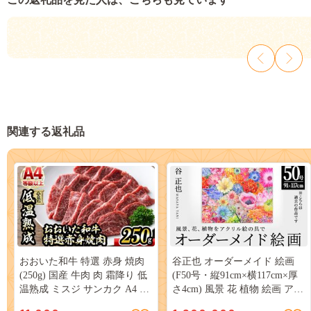
関連する返礼品
おおいた和牛 特選 赤身 焼肉
谷正也 オーダーメイド 絵画
(250g) 国産 牛肉 肉 霜降り 低
(F50号・縦91cm×横117cm×厚
温熟成 ミスジ サンカク A4 和
さ4cm) 風景 花 植物 絵画 アク
牛 ブランド牛 BBQ 冷凍 大分
リル画 抽象画 アート オリジ