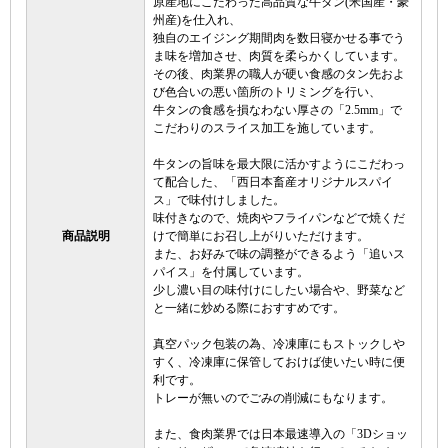
原産地にこだわった高品質な牛タン(米国産・豪
州産)を仕入れ、
独自のエイジング期間肉を数日寝かせる事でう
ま味を増加させ、肉質を柔らかくしています。
その後、肉業界の職人が硬い食感のタン先およ
び色合いの悪い箇所のトリミングを行い、
牛タンの食感を損なわない厚さの「2.5mm」で
こだわりのスライス加工を施しています。
牛タンの旨味を最大限に活かすようにこだわっ
て配合した、「西日本畜産オリジナルスパイ
ス」で味付けしました。
味付きなので、焼肉やフライパンなどで焼くだ
商品説明
けで簡単にお召し上がりいただけます。
また、お好みで味の調整ができるよう「追いス
パイス」を付属しています。
少し濃い目の味付けにしたい場合や、野菜など
と一緒に炒める際におすすめです。
真空パック包装の為、冷凍庫にもストックしや
すく、冷凍庫に保管しておけば使いたい時に便
利です。
トレーが無いのでごみの削減にもなります。
また、食肉業界では日本最速導入の「3Dショッ