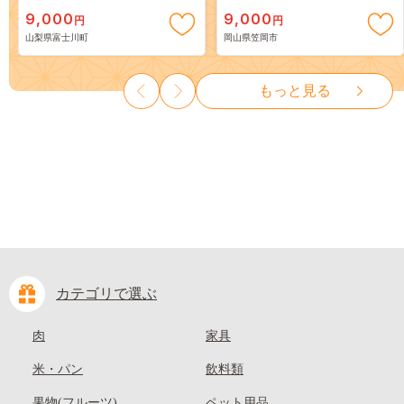
スカット ～ １ｋｇ以上（２～
出荷》 ご家庭用 訳あり 白桃
9,000
9,000
円
円
３房） フルーツ 山梨県産 果
岡山 はくとう スイーツ フル
山梨県富士川町
岡山県笠岡市
物 くだもの シャイン マスカ
ーツ 果物 デザート 旬 モモ も
ット ぶどう ブドウ 葡萄 大粒
も 先行予約 送料無料 果物 岡
種なし 先行予約 富士川町
山県 笠岡市 清水白桃 白鳳 白
もっと見る
10000円 一万円 9000円 九千円
麗 クール便---
kasaoka_zsy_419_100---
カテゴリで選ぶ
肉
家具
米・パン
飲料類
果物(フルーツ)
ペット用品