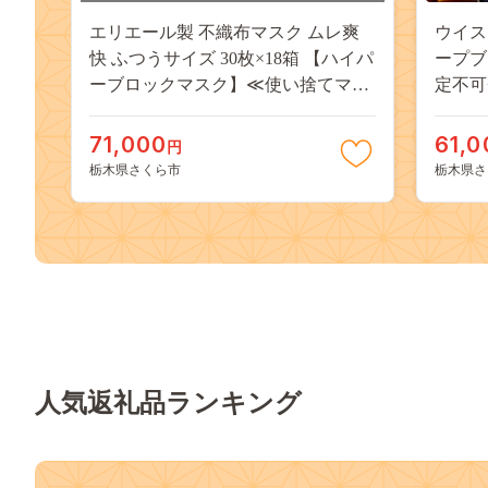
エリエール製 不織布マスク ムレ爽
ウイス
快 ふつうサイズ 30枚×18箱 【ハイパ
ープブ
ーブロックマスク】≪使い捨てマス
定不可
ク 白 三層構造 飛沫防止 花粉 ハウス
ダスト PM2.5 BFE99% 日本製 国産
71,000
61,0
円
≫◇
栃木県さくら市
栃木県さ
人気返礼品ランキング