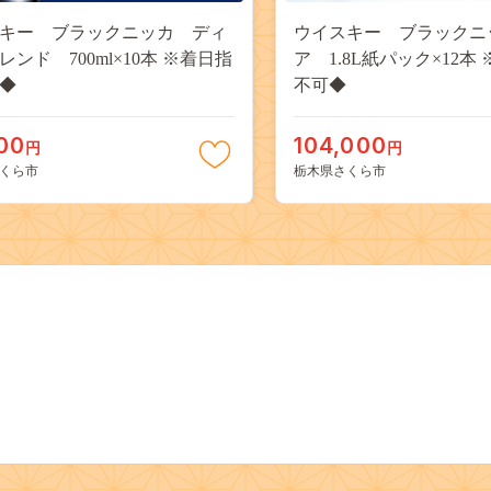
キー ブラックニッカ ディ
ウイスキー ブラックニ
レンド 700ml×10本 ※着日指
ア 1.8L紙パック×12本
◆
不可◆
00
104,000
円
円
くら市
栃木県さくら市