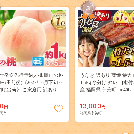
3
27年発送先行予約／桃 岡山の桃
うなぎ 訳あり 蒲焼 特大 
(3~5玉前後)《2027年6月下旬～
1.5kg 小分け タレ 山椒
旬頃出荷》 ご家庭用 訳あり 白
産 福岡県 宇美町 um40bak8
山 はくとう スイーツ フルーツ
揃い 規格外 家庭用 鰻 ウナギ
デザート 旬 モモ もも 先行予約
うなぎ蒲焼 鰻蒲焼き 蒲
00
13,000
円
円
料 果物 岡山県 笠岡市 清水白
き 真空パック 個包装 冷凍 
岡市
福岡県宇美町
 白麗 クール便---
13000円
a_zsy_419_100---