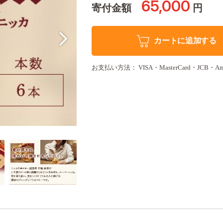
65,000
寄付金額
円
カートに追加する
お支払い方法： VISA・MasterCard・JCB・Americ