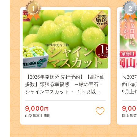
1
2
【2026年発送分 先行予約】【高評価
＼20
多数】頬張る幸福感 ～緑の宝石・
約1kg
シャインマスカット ～ １ｋｇ以上
9月上
（２～３房） フルーツ 山梨県産 果
桃 岡
物 くだもの シャイン マスカット ぶ
果物 
9,000
9,0
円
どう ブドウ 葡萄 大粒 種なし 先行予
送料無
山梨県富士川町
岡山県笠
約 富士川町 10000円 一万円 9000円
桃 白鳳
九千円
kasaok