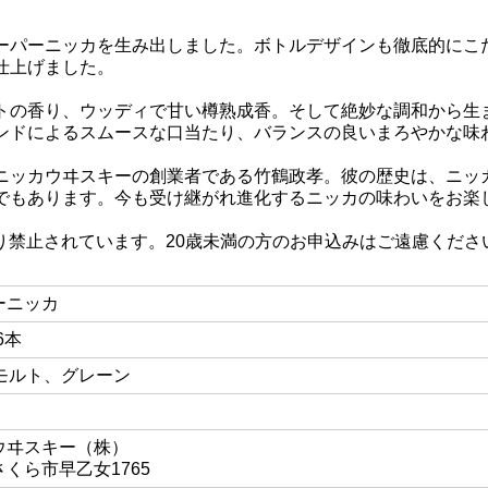
ーパーニッカを生み出しました。ボトルデザインも徹底的にこ
仕上げました。
トの香り、ウッディで甘い樽熟成香。そして絶妙な調和から生
ンドによるスムースな口当たり、バランスの良いまろやかな味
ニッカウヰスキーの創業者である竹鶴政孝。彼の歴史は、ニッ
でもあります。今も受け継がれ進化するニッカの味わいをお楽
り禁止されています。20歳未満の方のお申込みはご遠慮くださ
ーニッカ
×6本
／モルト、グレーン
ウヰスキー（株）
くら市早乙女1765