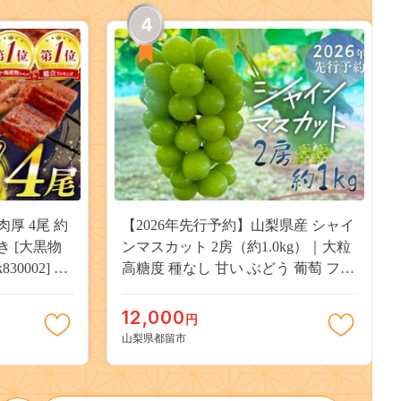
4
肉厚 4尾 約
【2026年先行予約】山梨県産 シャイ
付き [大黒物
ンマスカット 2房（約1.0kg）｜大粒
30002] 不
高糖度 種なし 甘い ぶどう 葡萄 フル
 unagi
ーツ 果物 産地直送 贈答用 送料無料
焼き かば焼
JX003
12,000
円
13000
山梨県都留市