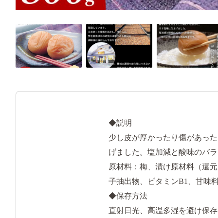
◆説明
少し皮が厚かったり傷があった
げました。塩加減と酸味のバラ
原材料：梅、漬け原材料（還元
子抽出物、ビタミンB1、甘味
◆保存方法
直射日光、高温多湿を避け保存