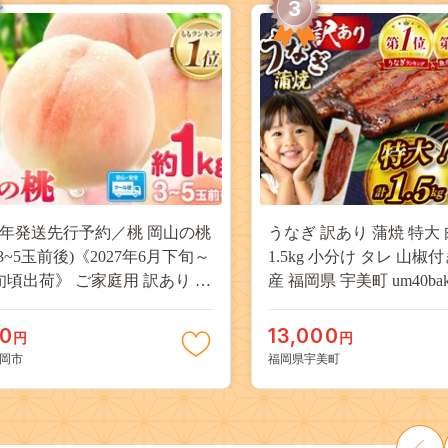
3
27年発送先行予約／桃 岡山の桃
うなぎ 訳あり 蒲焼 特大 
(3~5玉前後)《2027年6月下旬～
1.5kg 小分け タレ 山椒
旬頃出荷》 ご家庭用 訳あり 白
産 福岡県 宇美町 um40bak8
山 はくとう スイーツ フルーツ
揃い 規格外 家庭用 鰻 ウナギ
デザート 旬 モモ もも 先行予約
うなぎ蒲焼 鰻蒲焼き 蒲
00
13,000
円
円
料 果物 岡山県 笠岡市 清水白
き 真空パック 個包装 冷凍 
岡市
福岡県宇美町
 白麗 クール便---
13000円
a_zsy_419_100---