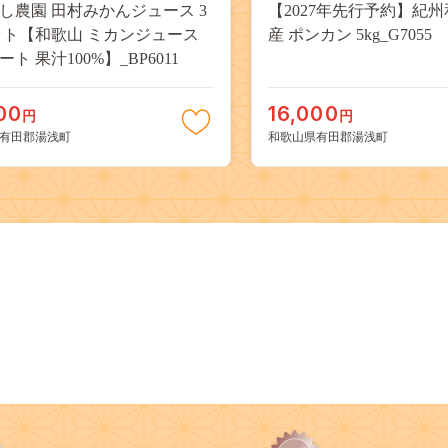
し農園 田村みかんジュース 3
【2027年先行予約】紀
ット【和歌山 ミカンジュース
産 ポンカン 5kg_G7055
ト 果汁100%】_BP6011
00
16,000
円
円
有田郡湯浅町
和歌山県有田郡湯浅町