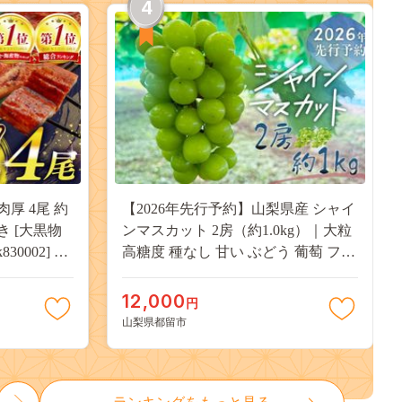
4
肉厚 4尾 約
【2026年先行予約】山梨県産 シャイ
付き [大黒物
ンマスカット 2房（約1.0kg）｜大粒
30002] 不
高糖度 種なし 甘い ぶどう 葡萄 フル
 unagi
ーツ 果物 産地直送 贈答用 送料無料
焼き かば焼
JX003
12,000
円
13000
山梨県都留市