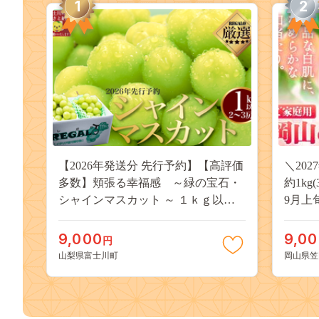
1
2
【2026年発送分 先行予約】【高評価
＼20
多数】頬張る幸福感 ～緑の宝石・
約1kg
シャインマスカット ～ １ｋｇ以上
9月上
（２～３房） フルーツ 山梨県産 果
桃 岡
物 くだもの シャイン マスカット ぶ
果物 
9,000
9,0
円
どう ブドウ 葡萄 大粒 種なし 先行予
送料無
山梨県富士川町
岡山県笠
約 富士川町 10000円 一万円 9000円
桃 白鳳
九千円
kasaok