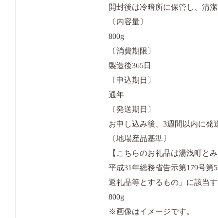
開封後は冷暗所に保管し、清潔
〔内容量〕
800g
〔消費期限〕
製造後365日
〔申込期日〕
通年
〔発送期日〕
お申し込み後、3週間以内に発
〔地場産品基準〕
【こちらのお礼品は湯浅町とみ
平成31年総務省告示第179
返礼品等とするもの」に該当す
800g
※画像はイメージです。