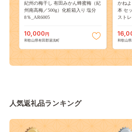
紀州の梅干し 有田みかん蜂蜜梅（紀
かねよ
州南高梅／500g）化粧箱入り 塩分
本 セ
8％_AR6005
ストレー
10,000
16,0
円
和歌山県有田郡湯浅町
和歌山県
人気返礼品ランキング