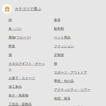
カテゴリで選ぶ
肉
家具
米・パン
飲料類
果物(フルーツ)
ペット用品
野菜
ファッション
酒
定期便
カタログギフト・チケッ
卵
ト
スポーツ・アウトドア
お菓子・スイーツ
季節・旬の品
加工食品
アクティビティ・ツアー
魚介・海産物
布団・寝具
工芸品・装飾品