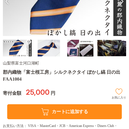
山梨県富士河口湖町
郡内織物「富士桜工房」シルクネクタイ ぼかし縞 日の出
FAA1004
25,000
寄付金額
円
お気に入り
カートに追加する
お支払い方法： VISA・MasterCard・JCB・American Express・Diners Club・