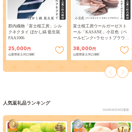
郡内織物「富士桜工房」シル
富士桜工房ウールガーゼスト
クネクタイ ぼかし縞 藍生鼠
ール「KASANE」小豆色（ペ
FAA1006
ールピンク×ラセットブラウ
ン）無縫製 二重織 FAA4009
25,000
38,000
円
円
山梨県富士河口湖町
山梨県富士河口湖町
人気返礼品ランキング
2026年08月09日最新
1
2