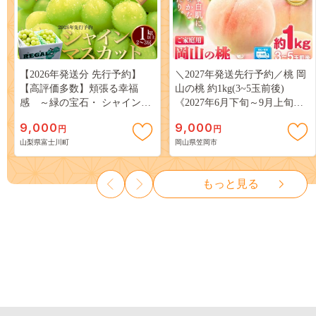
【2026年発送分 先行予約】
＼2027年発送先行予約／桃 岡
【高評価多数】頬張る幸福
山の桃 約1kg(3~5玉前後)
感 ～緑の宝石・ シャインマ
《2027年6月下旬～9月上旬頃
スカット ～ １ｋｇ以上（２～
出荷》 ご家庭用 訳あり 白桃
9,000
9,000
円
円
３房） フルーツ 山梨県産 果
岡山 はくとう スイーツ フル
山梨県富士川町
岡山県笠岡市
物 くだもの シャイン マスカ
ーツ 果物 デザート 旬 モモ も
ット ぶどう ブドウ 葡萄 大粒
も 先行予約 送料無料 果物 岡
種なし 先行予約 富士川町
山県 笠岡市 清水白桃 白鳳 白
もっと見る
10000円 一万円 9000円 九千円
麗 クール便---
kasaoka_zsy_419_100---