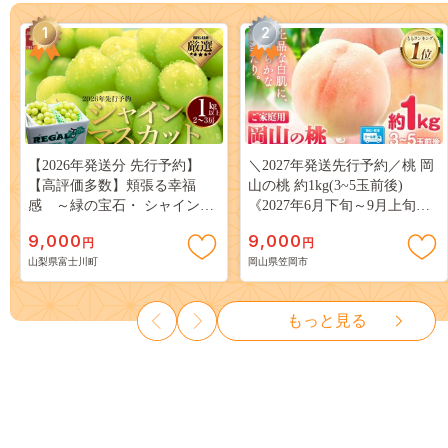
1
2
【2026年発送分 先行予約】
＼2027年発送先行予約／桃 岡
【高評価多数】頬張る幸福
山の桃 約1kg(3~5玉前後)
感 ～緑の宝石・ シャインマ
《2027年6月下旬～9月上旬頃
スカット ～ １ｋｇ以上（２～
出荷》 ご家庭用 訳あり 白桃
9,000
9,000
円
円
３房） フルーツ 山梨県産 果
岡山 はくとう スイーツ フル
山梨県富士川町
岡山県笠岡市
物 くだもの シャイン マスカ
ーツ 果物 デザート 旬 モモ も
ット ぶどう ブドウ 葡萄 大粒
も 先行予約 送料無料 果物 岡
種なし 先行予約 富士川町
山県 笠岡市 清水白桃 白鳳 白
もっと見る
10000円 一万円 9000円 九千円
麗 クール便---
kasaoka_zsy_419_100---