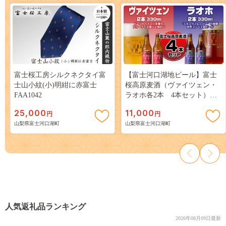
富士桜工房シルクネクタイ富
【富士河口湖地ビール】富士
士山小紋(小)明紺に赤富士
桜高原麦酒（ヴァイツェン・
FAA1042
ラオホ各2本 4本セット）
FAD007
25,000
11,000
円
円
山梨県富士河口湖町
山梨県富士河口湖町
人気返礼品ランキング
2026年08月09日最新