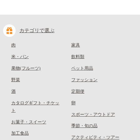
カテゴリで選ぶ
肉
家具
米・パン
飲料類
果物(フルーツ)
ペット用品
野菜
ファッション
酒
定期便
カタログギフト・チケッ
卵
ト
スポーツ・アウトドア
お菓子・スイーツ
季節・旬の品
加工食品
アクティビティ・ツアー