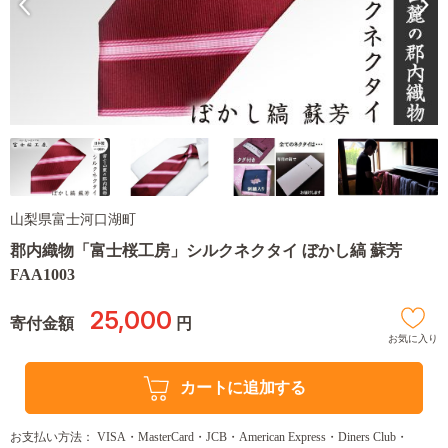
山梨県富士河口湖町
郡内織物「富士桜工房」シルクネクタイ ぼかし縞 蘇芳
FAA1003
25,000
寄付金額
円
お気に入り
カートに追加する
お支払い方法： VISA・MasterCard・JCB・American Express・Diners Club・