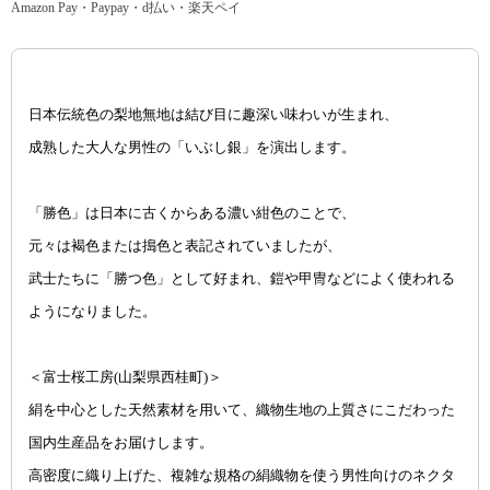
Amazon Pay・Paypay・d払い・楽天ペイ
日本伝統色の梨地無地は結び目に趣深い味わいが生まれ、
成熟した大人な男性の「いぶし銀」を演出します。
「勝色」は日本に古くからある濃い紺色のことで、
元々は褐色または搗色と表記されていましたが、
武士たちに「勝つ色」として好まれ、鎧や甲冑などによく使われる
ようになりました。
＜富士桜工房(山梨県西桂町)＞
絹を中心とした天然素材を用いて、織物生地の上質さにこだわった
国内生産品をお届けします。
高密度に織り上げた、複雑な規格の絹織物を使う男性向けのネクタ