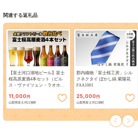
関連する返礼品
【富士河口湖地ビール】富士
郡内織物「富士桜工房」シル
桜高原麦酒4本セット（ピル
クネクタイ ぼかし縞 紫陽花
ス・ヴァイツェン・ラオホ・
FAA1001
シュヴァルツヴァイツェン）
11,000
25,000
円
円
金賞クラフトビール飲み比べ
山梨県富士河口湖町
山梨県富士河口湖町
FAD005