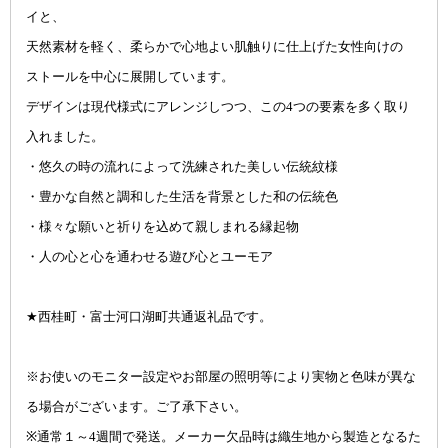
イと、
天然素材を軽く、柔らかで心地よい肌触りに仕上げた女性向けの
ストールを中心に展開しています。
デザインは現代様式にアレンジしつつ、この4つの要素を多く取り
入れました。
・悠久の時の流れによって洗練された美しい伝統紋様
・豊かな自然と調和した生活を背景とした和の伝統色
・様々な願いと祈りを込めて親しまれる縁起物
・人の心と心を通わせる遊び心とユーモア
★西桂町・富士河口湖町共通返礼品です。
※お使いのモニター設定やお部屋の照明等により実物と色味が異な
る場合がございます。ご了承下さい。
※通常１～4週間で発送。メーカー欠品時は織生地から製造となるた