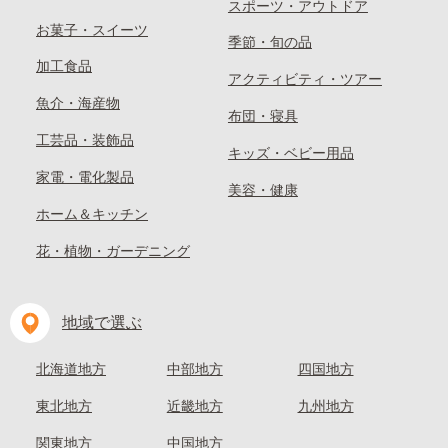
スポーツ・アウトドア
お菓子・スイーツ
季節・旬の品
加工食品
アクティビティ・ツアー
魚介・海産物
布団・寝具
工芸品・装飾品
キッズ・ベビー用品
家電・電化製品
美容・健康
ホーム＆キッチン
花・植物・ガーデニング
地域で選ぶ
北海道地方
中部地方
四国地方
東北地方
近畿地方
九州地方
関東地方
中国地方