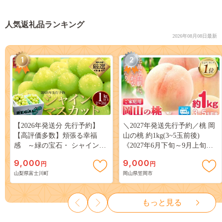
人気返礼品ランキング
2026年08月08日最新
1
2
【2026年発送分 先行予約】
＼2027年発送先行予約／桃 岡
【高評価多数】頬張る幸福
山の桃 約1kg(3~5玉前後)
感 ～緑の宝石・ シャインマ
《2027年6月下旬～9月上旬頃
スカット ～ １ｋｇ以上（２～
出荷》 ご家庭用 訳あり 白桃
9,000
9,000
円
円
３房） フルーツ 山梨県産 果
岡山 はくとう スイーツ フル
山梨県富士川町
岡山県笠岡市
物 くだもの シャイン マスカ
ーツ 果物 デザート 旬 モモ も
ット ぶどう ブドウ 葡萄 大粒
も 先行予約 送料無料 果物 岡
種なし 先行予約 富士川町
山県 笠岡市 清水白桃 白鳳 白
もっと見る
10000円 一万円 9000円 九千円
麗 クール便---
kasaoka_zsy_419_100---