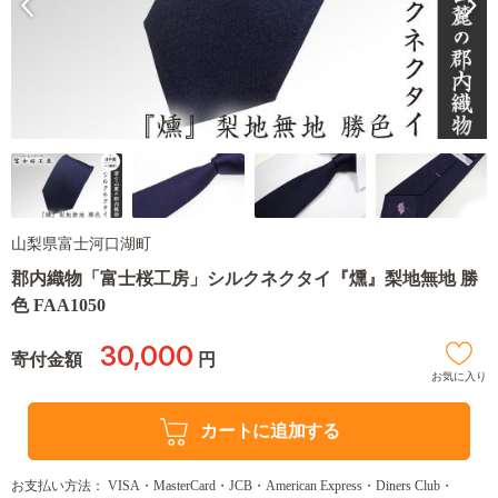
山梨県富士河口湖町
郡内織物「富士桜工房」シルクネクタイ『燻』梨地無地 勝
色 FAA1050
30,000
寄付金額
円
お気に入り
カートに追加する
お支払い方法： VISA・MasterCard・JCB・American Express・Diners Club・