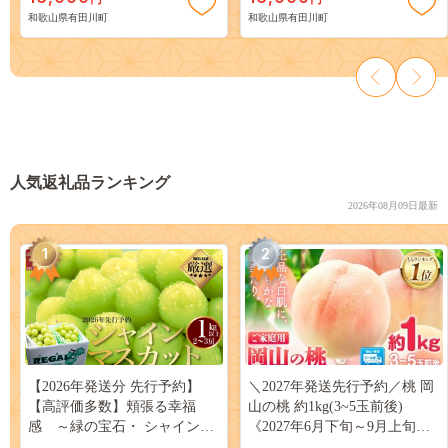
和歌山県有田川町
和歌山県有田川町
人気返礼品ランキング
2026年08月09日最新
1
2
【2026年発送分 先行予約】
＼2027年発送先行予約／桃 岡
【高評価多数】頬張る幸福
山の桃 約1kg(3~5玉前後)
感 ～緑の宝石・ シャインマ
《2027年6月下旬～9月上旬頃
スカット ～ １ｋｇ以上（２～
出荷》 ご家庭用 訳あり 白桃