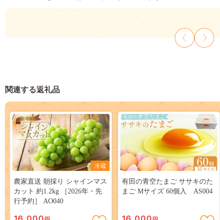
関連する返礼品
冷蔵
農家直送 朝採り シャインマス
有田の青空たまご ササキのた
カット 約1.2kg ［2026年・先
まご Mサイズ 60個入 AS004
行予約］ AO040
16,000
16,000
円
円