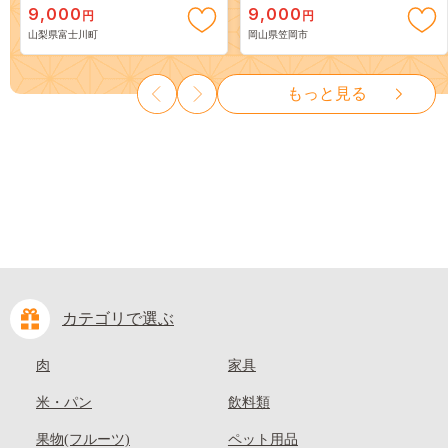
9,000
9,000
円
円
３房） フルーツ 山梨県産 果
岡山 はくとう スイーツ フル
山梨県富士川町
岡山県笠岡市
物 くだもの シャイン マスカ
ーツ 果物 デザート 旬 モモ も
ット ぶどう ブドウ 葡萄 大粒
も 先行予約 送料無料 果物 岡
種なし 先行予約 富士川町
山県 笠岡市 清水白桃 白鳳 白
もっと見る
10000円 一万円 9000円 九千円
麗 クール便---
kasaoka_zsy_419_100---
カテゴリで選ぶ
肉
家具
米・パン
飲料類
果物(フルーツ)
ペット用品