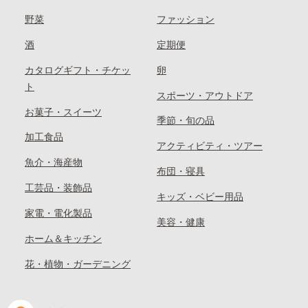
野菜
ファッション
酒
定期便
カタログギフト・チケッ
卵
ト
スポーツ・アウトドア
お菓子・スイーツ
季節・旬の品
加工食品
アクティビティ・ツアー
魚介・海産物
布団・寝具
工芸品・装飾品
キッズ・ベビー用品
家電・電化製品
美容・健康
ホーム＆キッチン
花・植物・ガーデニング