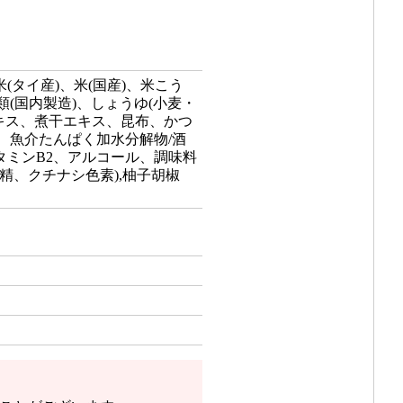
(タイ産)、米(国産)、米こう
類(国内製造)、しょうゆ(小麦・
キス、煮干エキス、昆布、かつ
、魚介たんぱく加水分解物/酒
ビタミンB2、アルコール、調味料
精、クチナシ色素),柚子胡椒