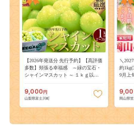
【2026年発送分 先行予約】【高評価
＼20
多数】頬張る幸福感 ～緑の宝石・
約1kg
シャインマスカット ～ １ｋｇ以上
9月上
（２～３房） フルーツ 山梨県産 果
桃 岡
物 くだもの シャイン マスカット ぶ
果物 
9,000
9,0
円
どう ブドウ 葡萄 大粒 種なし 先行予
送料無
山梨県富士川町
岡山県笠
約 富士川町 10000円 一万円 9000円
桃 白鳳
九千円
kasaok