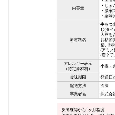
・国産牛
・ちゃん
内容量
・濃縮ス
・薬味(
牛もつ(
じ(タ
大豆を
原材料名
お枯節
精、調味
(アミ
(唐辛子
アレルギー表示
小麦・
（特定原材料）
賞味期限
発送日
配送方法
冷凍
事業者名
株式会
決済確認から1ヶ月程度