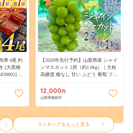
肉厚 4尾 約
【2026年先行予約】山梨県産 シャイ
付き [大黒物
ンマスカット 2房（約1.0kg）｜大粒
30002] 不
高糖度 種なし 甘い ぶどう 葡萄 フル
 unagi
ーツ 果物 産地直送 贈答用 送料無料
焼き かば焼
JX003
12,000
円
13000
山梨県都留市
ランキングをもっと見る