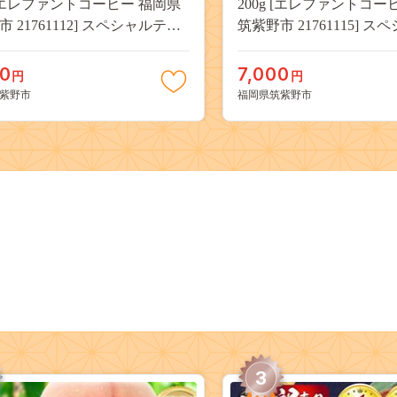
g [エレファントコーヒー 福岡県
200g [エレファントコー
 21761112] スペシャルティ
筑紫野市 21761115] 
ー 自家焙煎 珈琲 オリジナル
コーヒー 自家焙煎 珈琲
ド
ブレンド
00
7,000
円
円
紫野市
福岡県筑紫野市
3