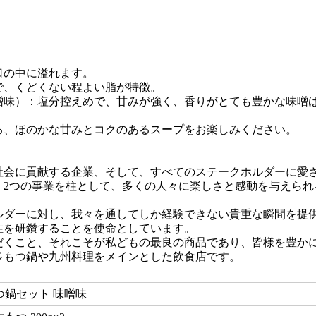
口の中に溢れます。
で、くどくない程よい脂が特徴。
噌味）：塩分控えめで、甘みが強く、香りがとても豊かな味噌
る、ほのかな甘みとコクのあるスープをお楽しみください。
社会に貢献する企業、そして、すべてのステークホルダーに愛
】2つの事業を柱として、多くの人々に楽しさと感動を与えられ
ルダーに対し、我々を通してしか経験できない貴重な瞬間を提
性を研鑽することを使命としています。
だくこと、それこそが私どもの最良の商品であり、皆様を豊か
多もつ鍋や九州料理をメインとした飲食店です。
つ鍋セット 味噌味