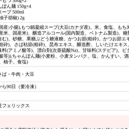
もつ 300g×2
ぽん麺 150g×4
ープ 500ml
柚子胡椒) 2g
国産:小腸),もつ鍋凝縮スープ(大豆(カナダ産)、米、食塩、もち米
イ産米、国産米)、醸造アルコール(国内製造、ベトナム製造)、糖
含む)、砂糖、果糖ぶどう糖液糖、かつお節(粗砕)、かつお節エ
(粗砕)、さば枯節(粗砕)、昆布エキス、醸造酢、しいたけエキス
料(アミノ酸等)、漂白剤(次亜硫酸Na)、甘味料(ステビア)、
ノ酸等)),ちゃんぽん麺(小麦粉、小麦タンパク、塩、かんすい、酒
、柚子、食塩)
さば・牛肉・大豆
から90日（要冷凍）
社フェリックス