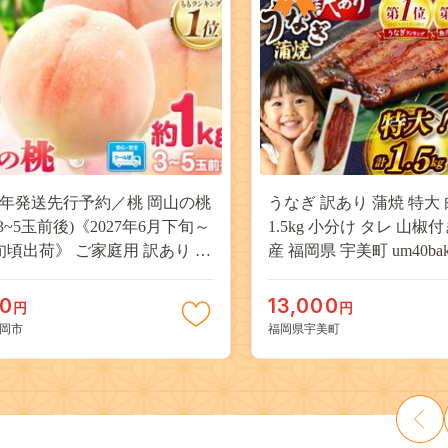
27年発送先行予約／桃 岡山の桃
うなぎ 訳あり 蒲焼 特大 
(3~5玉前後)《2027年6月下旬～
1.5kg 小分け タレ 山椒
旬頃出荷》 ご家庭用 訳あり 白
産 福岡県 宇美町 um40bak8
山 はくとう スイーツ フルーツ
揃い 規格外 家庭用 鰻 ウナギ
デザート 旬 モモ もも 先行予約
うなぎ蒲焼 鰻蒲焼き 蒲
00
13,000
円
円
料 果物 岡山県 笠岡市 清水白
き 真空パック 個包装 冷凍 
岡市
福岡県宇美町
 白麗 クール便---
13000円
a_zsy_419_100---