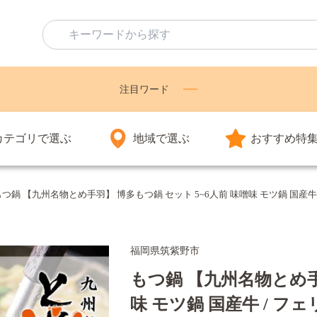
注目ワード
カテゴリで選ぶ
地域で選ぶ
おすすめ特
つ鍋 【九州名物とめ手羽】 博多もつ鍋 セット 5~6人前 味噌味 モツ鍋 国産牛 / フ
福岡県筑紫野市
もつ鍋 【九州名物とめ手
味 モツ鍋 国産牛 / フェリ