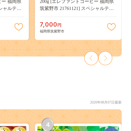
ヒー 福岡県
200g [エレファントコーヒー 福岡県
スペシャルティ
筑紫野市 21761121] スペシャルティ
 オリジナル
コーヒー 自家焙煎 珈琲 オリジナル
ブレンド
7,000
円
福岡県筑紫野市
2026年08月07日最新
4