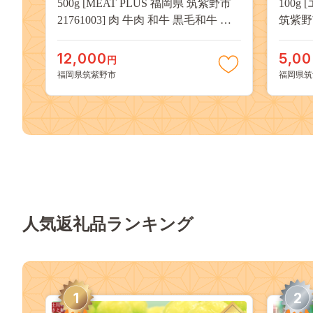
500g [MEAT PLUS 福岡県 筑紫野市
100
21761003] 肉 牛肉 和牛 黒毛和牛 す
筑紫野市
き焼き 冷凍
コーヒ
ブレン
12,000
5,0
円
福岡県筑紫野市
福岡県筑
人気返礼品ランキング
1
2