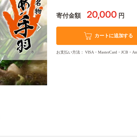
20,000
寄付金額
円
カートに追加する
お支払い方法： VISA・MasterCard・JCB・Amer