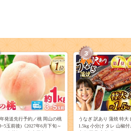
3
27年発送先行予約／桃 岡山の桃
うなぎ 訳あり 蒲焼 特大 
(3~5玉前後)《2027年6月下旬～
1.5kg 小分け タレ 山椒