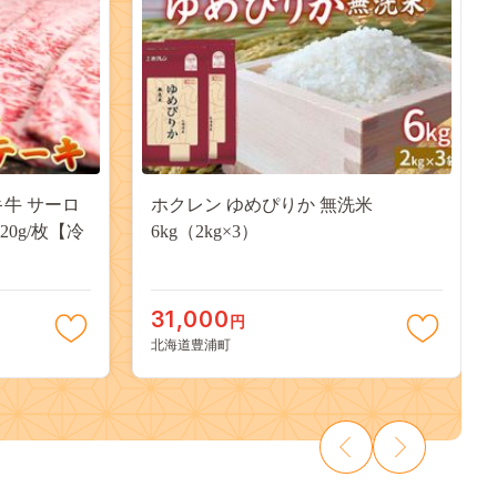
キ牛 サーロ
ホクレン ゆめぴりか 無洗米
20g/枚【冷
6kg（2kg×3）
31,000
円
北海道豊浦町