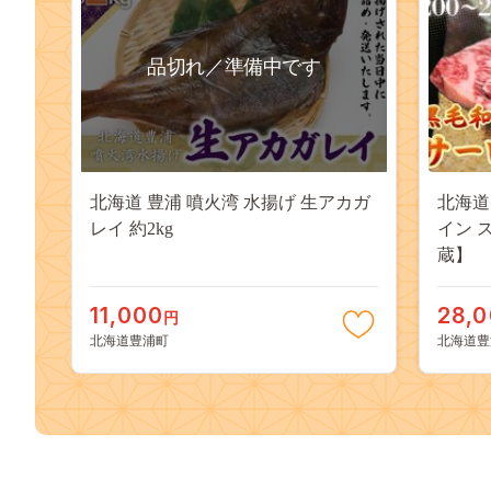
品切れ／準備中です
北海道 豊浦 噴火湾 水揚げ 生アカガ
北海道
レイ 約2kg
イン ス
蔵】
11,000
28,
円
北海道豊浦町
北海道豊