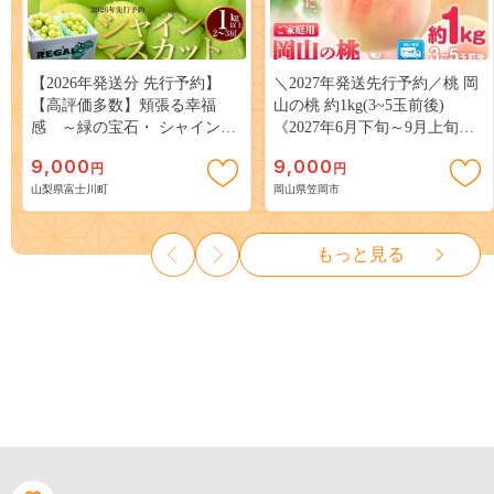
【2026年発送分 先行予約】
＼2027年発送先行予約／桃 岡
【高評価多数】頬張る幸福
山の桃 約1kg(3~5玉前後)
感 ～緑の宝石・ シャインマ
《2027年6月下旬～9月上旬頃
スカット ～ １ｋｇ以上（２～
出荷》 ご家庭用 訳あり 白桃
9,000
9,000
円
円
３房） フルーツ 山梨県産 果
岡山 はくとう スイーツ フル
山梨県富士川町
岡山県笠岡市
物 くだもの シャイン マスカ
ーツ 果物 デザート 旬 モモ も
ット ぶどう ブドウ 葡萄 大粒
も 先行予約 送料無料 果物 岡
種なし 先行予約 富士川町
山県 笠岡市 清水白桃 白鳳 白
もっと見る
10000円 一万円 9000円 九千円
麗 クール便---
kasaoka_zsy_419_100---