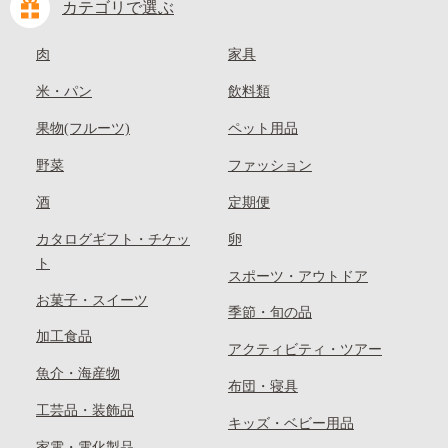
カテゴリで選ぶ
肉
家具
米・パン
飲料類
果物(フルーツ)
ペット用品
野菜
ファッション
酒
定期便
カタログギフト・チケッ
卵
ト
スポーツ・アウトドア
お菓子・スイーツ
季節・旬の品
加工食品
アクティビティ・ツアー
魚介・海産物
布団・寝具
工芸品・装飾品
キッズ・ベビー用品
家電・電化製品