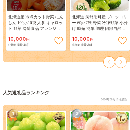
北海道産 冷凍カット野菜 にん
北海道 洞爺湖町産 ブロッコリ
じん 100g×10袋 人参 キャロッ
ー 60g×7袋 野菜 冷凍野菜 小分
ト 野菜 冷凍食品 アレンジ 料
け 時短 簡単 調理 阿部自然農
理 付け合わせ おかず 惣菜 簡
園 冷凍 北海道産 カット済み
10,000
10,000
円
円
単 便利 一人暮らし 小分け
一人暮らし 送料無料 洞爺湖町
北海道洞爺湖町
北海道洞爺湖町
BBQ キャンプ 弁当 送料無料
冷凍 北海道 洞爺湖町
人気返礼品ランキング
2026年08月10日最新
1
2