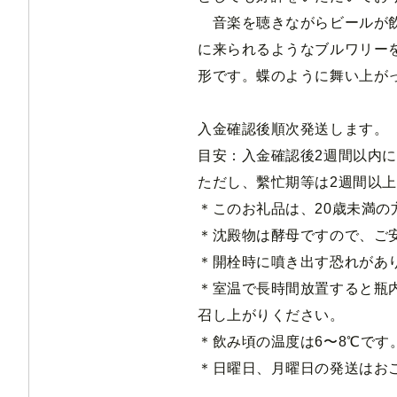
音楽を聴きながらビールが飲
に来られるようなブルワリー
形です。蝶のように舞い上が
入金確認後順次発送します。
目安：入金確認後2週間以内
ただし、繫忙期等は2週間以
＊このお礼品は、20歳未満の
＊沈殿物は酵母ですので、ご
＊開栓時に噴き出す恐れがあ
＊室温で長時間放置すると瓶
召し上がりください。
＊飲み頃の温度は6〜8℃で
＊日曜日、月曜日の発送はお