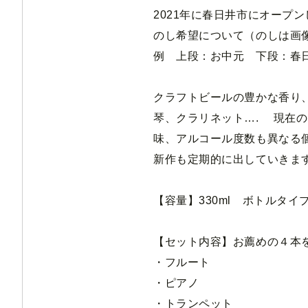
2021年に春日井市にオープ
のし希望について（のしは画
例 上段：お中元 下段：春
クラフトビールの豊かな香り
琴、クラリネット…. 現在の
味、アルコール度数も異なる
新作も定期的に出していきま
【容量】330ml ボトルタイ
【セット内容】お薦めの４本
・フルート
・ピアノ
・トランペット