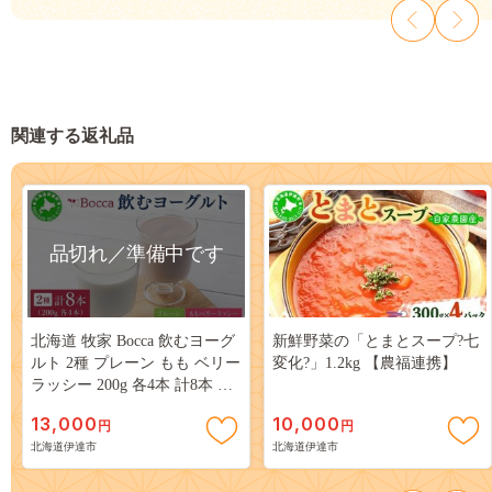
関連する返礼品
品切れ／準備中です
北海道 牧家 Bocca 飲むヨーグ
新鮮野菜の「とまとスープ?七
ルト 2種 プレーン もも ベリー
変化?」1.2kg 【農福連携】
ラッシー 200g 各4本 計8本 ヨ
ーグルト 生乳 ミルク 乳酸菌
13,000
10,000
円
円
桃 まろやか 濃厚 ギフト プレ
北海道伊達市
北海道伊達市
ゼント 送料無料