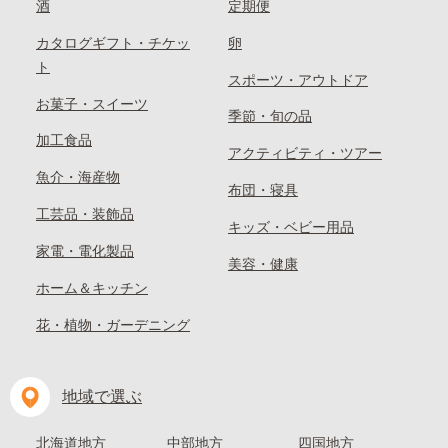
酒
定期便
カタログギフト・チケッ
卵
ト
スポーツ・アウトドア
お菓子・スイーツ
季節・旬の品
加工食品
アクティビティ・ツアー
魚介・海産物
布団・寝具
工芸品・装飾品
キッズ・ベビー用品
家電・電化製品
美容・健康
ホーム＆キッチン
花・植物・ガーデニング
地域で選ぶ
北海道地方
中部地方
四国地方