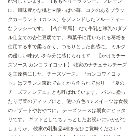
配合しています。 【ももベリーラッシー】 プレーン
に、風味豊かな桃と甘酸っぱい苺、コクのあるブラッ
クカーラント（カシス）をブレンドしたフルーティー
なラッシーです。 【杏仁豆腐】 だて牛乳と練乳のダブ
ル仕立ての杏仁豆腐です。 和菓子に用いられる葛粉を
使用する事で柔らかく、つるりとした食感に。 ミルク
の優しい味わいを存分に感じられます。 【かけるチー
ズソース カンコワイヨット】 牧家のナチュラルチーズ
を主原料にした、チーズソース。 『カンコワイヨッ
ト』はフランス東部で古くから作られており、『夏の
チーズフォンデュ』とも呼ばれています。 パンに塗っ
たり野菜のディップにと、使い方色々♪ スイーツは食後
のデザートやおやつに。 チーズソースは朝食にピッタ
リです。 ギフトとしてちょっとしたお祝いにいかがで
しょうか。 牧家の乳製品4種をぜひご賞味ください！