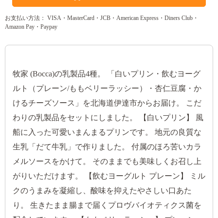
お支払い方法： VISA・MasterCard・JCB・American Express・Diners Club・
Amazon Pay・Paypay
牧家 (Bocca)の乳製品4種。 「白いプリン・飲むヨーグ
ルト（プレーン/ももベリーラッシー）・杏仁豆腐・か
けるチーズソース」を北海道伊達市からお届け。 こだ
わりの乳製品をセットにしました。 【白いプリン】 風
船に入った可愛いまんまるプリンです。 地元の良質な
生乳「だて牛乳」で作りました。 付属のほろ苦いカラ
メルソースをかけて。 そのままでも美味しくお召し上
がりいただけます。 【飲むヨーグルト プレーン】 ミル
クのうまみを凝縮し、酸味を抑えたやさしい口あた
り。 生きたまま腸まで届くプロヴバイオティクス菌を