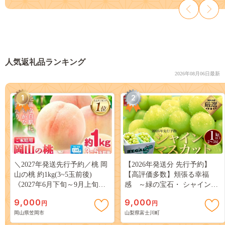
人気返礼品ランキング
2026年08月06日最新
1
2
＼2027年発送先行予約／桃 岡
【2026年発送分 先行予約】
山の桃 約1kg(3~5玉前後)
【高評価多数】頬張る幸福
《2027年6月下旬～9月上旬頃
感 ～緑の宝石・ シャインマ
出荷》 ご家庭用 訳あり 白桃
スカット ～ １ｋｇ以上（２～
9,000
9,000
円
円
岡山 はくとう スイーツ フル
３房） フルーツ 山梨県産 果
岡山県笠岡市
山梨県富士川町
ーツ 果物 デザート 旬 モモ も
物 くだもの シャイン マスカ
も 先行予約 送料無料 果物 岡
ット ぶどう ブドウ 葡萄 大粒