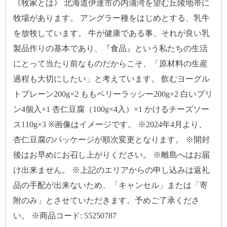
《牧家とは》 北海道伊達市の内浦湾を望む丘陵地帯に
牧場があります。 アングラー種をはじめとする、乳牛
を放牧しています。 牛が健康である事、それが良い乳
製品作りの基本であり、『食品』という私たちの生活
にとって当たり前なものだからこそ、「原材料の生産
過程も大切にしたい」と考えています。 飲むヨーグル
トプレーン200g×2 ももベリーラッシー200g×2 白いプリ
ン4個入×1 杏仁豆腐（100g×4入）×1 かけるチーズソー
ス110g×3 ※画像はイメージです。 ※2024年4月より、
杏仁豆腐のパッケージが順次変更となります。 ※開封
後はお早めにお召し上がりください。 ※離島へはお届
け出来ません。 ※上記のエリアからの申し込みは返礼
品の手配が出来ないため、「キャンセル」または「寄
附のみ」とさせていただきます。予めご了承くださ
い。 ※商品コード: 55250787