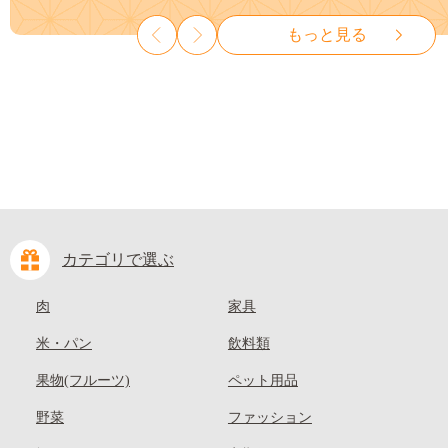
山県 笠岡市 清水白桃 白鳳 白
種なし 先行予約 富士川町
もっと見る
麗 クール便---
10000円 一万円 9000円 九千円
kasaoka_zsy_419_100---
カテゴリで選ぶ
肉
家具
米・パン
飲料類
果物(フルーツ)
ペット用品
野菜
ファッション