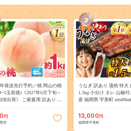
3
27年発送先行予約／桃 岡山の桃
うなぎ 訳あり 蒲焼 特大 
(3~5玉前後)《2027年6月下旬～
1.5kg 小分け タレ 山椒
旬頃出荷》 ご家庭用 訳あり 白
産 福岡県 宇美町 um40bak8
山 はくとう スイーツ フルーツ
揃い 規格外 家庭用 鰻 ウナギ
デザート 旬 モモ もも 先行予約
うなぎ蒲焼 鰻蒲焼き 蒲
00
13,000
円
円
料 果物 岡山県 笠岡市 清水白
き 真空パック 個包装 冷凍 
岡市
福岡県宇美町
 白麗 クール便---
13000円