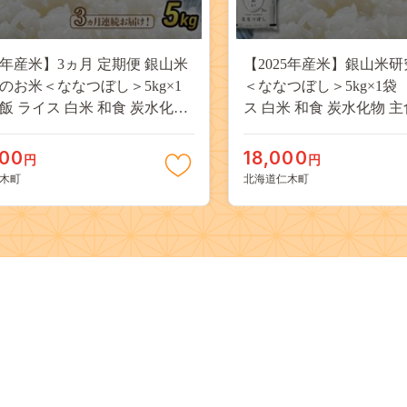
25年産米】3ヵ月 定期便 銀山米
【2025年産米】銀山米
のお米＜ななつぼし＞5kg×1
＜ななつぼし＞5kg×1袋
飯 ライス 白米 和食 炭水化物
ス 白米 和食 炭水化物 
おにぎり お弁当 銘柄米 ブラン
お弁当 銘柄米 ブランド
産地直送 [株式会社 松原米穀]
[株式会社 松原米穀]
000
18,000
円
円
木町
北海道仁木町