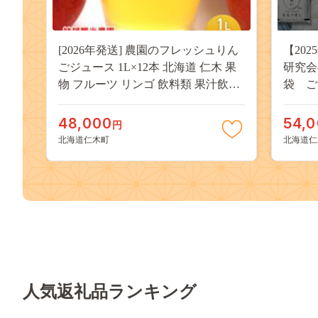
[2026年発送] 農園のフレッシュりん
【20
ごジュース 1L×12本 北海道 仁木 果
研究会
物 フルーツ リンゴ 飲料類 果汁飲料
袋 ご
果物類 林檎 [フルーツショップ妹尾
主食 
観光農園]
ド米 
48,000
54,
円
北海道仁木町
北海道仁
人気返礼品ランキング