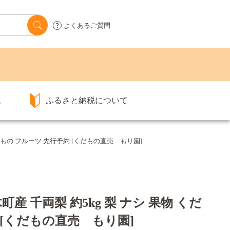
よくあるご質問
集
ふるさと納税について
 くだもの フルーツ 先行予約 [くだもの直売 もり園]
木町産 千両梨 約5kg 梨 ナシ 果物 くだ
 [くだもの直売 もり園]