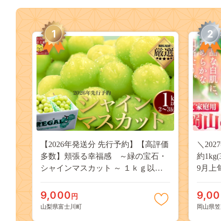
1
2
【2026年発送分 先行予約】【高評価
＼20
多数】頬張る幸福感 ～緑の宝石・
約1kg
シャインマスカット ～ １ｋｇ以上
9月上
（２～３房） フルーツ 山梨県産 果
桃 岡
物 くだもの シャイン マスカット ぶ
果物 
9,000
9,0
円
どう ブドウ 葡萄 大粒 種なし 先行予
送料無
山梨県富士川町
岡山県笠
約 富士川町 10000円 一万円 9000円
桃 白鳳