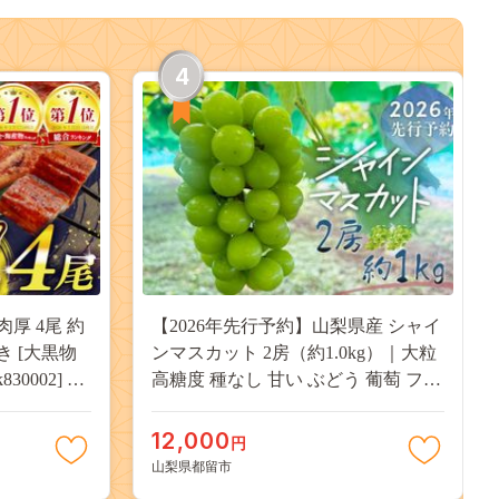
4
肉厚 4尾 約
【2026年先行予約】山梨県産 シャイ
付き [大黒物
ンマスカット 2房（約1.0kg）｜大粒
30002] 不
高糖度 種なし 甘い ぶどう 葡萄 フル
 unagi
ーツ 果物 産地直送 贈答用 送料無料
焼き かば焼
JX003
12,000
円
13000
山梨県都留市