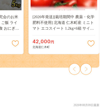
研究会のお米
[2026年発送][栽培期間中 農薬・化学
 ご飯 ライ
肥料不使用] 北海道 仁木町産 ミニト
主食 おにぎり
マト エコスイート 1.2kg×6箱 サイズ
米 産地直送
混載 トマト野菜 やさい [Farm
Watanabe]
42,000
円
北海道仁木町
2026年08月09日最新