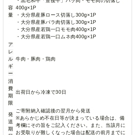
・黒毛和牛「豊後牛」バラ肉・モモ肉の切落し
容
400g×1P
量
・大分県産豚ロース切落し300g×1P
・大分県産豚バラ肉切落し300g×1P
・大分県産若鶏一口モモ肉400g×1P
・大分県産若鶏一口ムネ肉400g×1P
ア
レ
ル
牛肉・豚肉・鶏肉
ギ
ー
消
費
出荷日から冷凍で30日
期
限
ご寄附納入確認後の翌月から発送
発
※あらかじめ不在日等が決まっている場合は、備
送
考欄にその旨をご記入ください。また、当該月に
期
お受取りが難しくなった場合は配送の前月までに