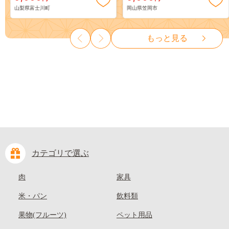
山梨県富士川町
岡山県笠岡市
物 くだもの シャイン マスカ
ーツ 果物 デザート 旬 モモ も
ット ぶどう ブドウ 葡萄 大粒
も 先行予約 送料無料 果物 岡
種なし 先行予約 富士川町
山県 笠岡市 清水白桃 白鳳 白
もっと見る
10000円 一万円 9000円 九千円
麗 クール便---
kasaoka_zsy_419_100---
カテゴリで選ぶ
肉
家具
米・パン
飲料類
果物(フルーツ)
ペット用品