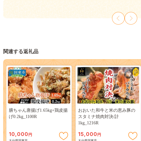
関連する返礼品
膳ちゃん唐揚げ1.65kg+鶏皮揚
おおいた和牛と米の恵み豚の
げ0.2kg_1100R
スタミナ焼肉対決/計
1kg_1216R
10,000
15,000
円
円
大分県国東市
大分県国東市