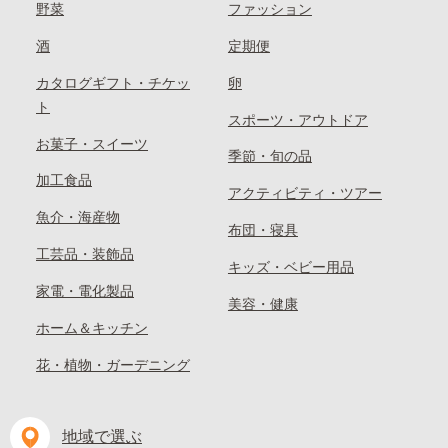
野菜
ファッション
酒
定期便
カタログギフト・チケッ
卵
ト
スポーツ・アウトドア
お菓子・スイーツ
季節・旬の品
加工食品
アクティビティ・ツアー
魚介・海産物
布団・寝具
工芸品・装飾品
キッズ・ベビー用品
家電・電化製品
美容・健康
ホーム＆キッチン
花・植物・ガーデニング
地域で選ぶ