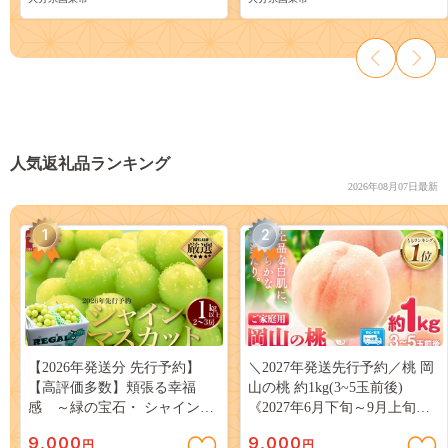
人気返礼品ランキング
2026年08月07日最新
1
2
【2026年発送分 先行予約】
＼2027年発送先行予約／桃 岡
【高評価多数】頬張る幸福
山の桃 約1kg(3~5玉前後)
感 ～緑の宝石・ シャインマ
《2027年6月下旬～9月上旬頃
スカット ～ １ｋｇ以上（２～
出荷》 ご家庭用 訳あり 白桃
9,000
9,000
円
円
３房） フルーツ 山梨県産 果
岡山 はくとう スイーツ フル