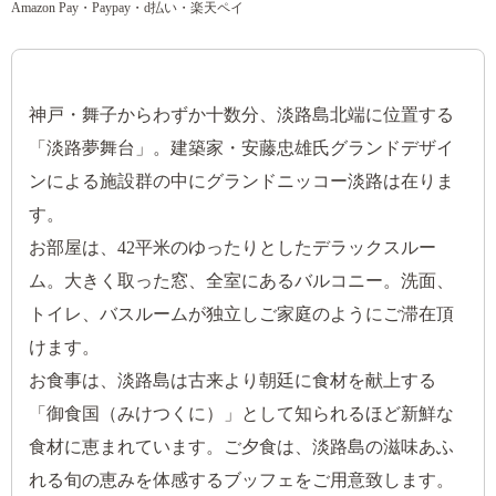
Amazon Pay・Paypay・d払い・楽天ペイ
神戸・舞子からわずか十数分、淡路島北端に位置する
「淡路夢舞台」。建築家・安藤忠雄氏グランドデザイ
ンによる施設群の中にグランドニッコー淡路は在りま
す。
お部屋は、42平米のゆったりとしたデラックスルー
ム。大きく取った窓、全室にあるバルコニー。洗面、
トイレ、バスルームが独立しご家庭のようにご滞在頂
けます。
お食事は、淡路島は古来より朝廷に食材を献上する
「御食国（みけつくに）」として知られるほど新鮮な
食材に恵まれています。ご夕食は、淡路島の滋味あふ
れる旬の恵みを体感するブッフェをご用意致します。