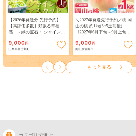
【2026年発送分 先行予約】
＼2027年発送先行予約／桃 岡
【高評価多数】頬張る幸福
山の桃 約1kg(3~5玉前後)
感 ～緑の宝石・ シャインマ
《2027年6月下旬～9月上旬頃
スカット ～ １ｋｇ以上（２～
出荷》 ご家庭用 訳あり 白桃
9,000
9,000
円
円
３房） フルーツ 山梨県産 果
岡山 はくとう スイーツ フル
山梨県富士川町
岡山県笠岡市
物 くだもの シャイン マスカ
ーツ 果物 デザート 旬 モモ も
ット ぶどう ブドウ 葡萄 大粒
も 先行予約 送料無料 果物 岡
種なし 先行予約 富士川町
山県 笠岡市 清水白桃 白鳳 白
もっと見る
10000円 一万円 9000円 九千円
麗 クール便---
kasaoka_zsy_419_100---
カテゴリで選ぶ