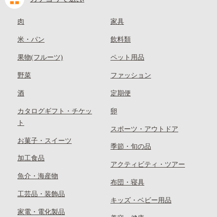
肉
家具
米・パン
飲料類
果物(フルーツ)
ペット用品
野菜
ファッション
酒
定期便
カタログギフト・チケッ
卵
ト
スポーツ・アウトドア
お菓子・スイーツ
季節・旬の品
加工食品
アクティビティ・ツアー
魚介・海産物
布団・寝具
工芸品・装飾品
キッズ・ベビー用品
家電・電化製品