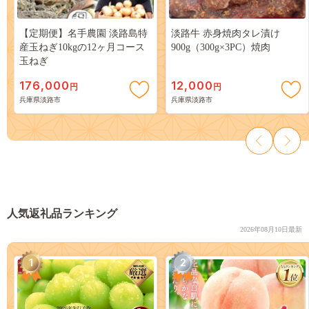
【定期便】名手農園 淡路島特
淡路牛 赤身焼肉タレ漬け
産玉ねぎ10kgの12ヶ月コース
900g（300g×3PC）焼肉
玉ねぎ
176,000
12,000
円
円
兵庫県淡路市
兵庫県淡路市
人気返礼品ランキング
2026年08月10日最新
1
2